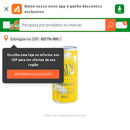
Baixe nosso novo app e ganhe descontos
exclusivos
0
Entregue no CEP:
02170-901
Escolha uma loja ou informe seu
CEP para ver ofertas da sua
região
INFORMAR LOCALIZAÇÃO
Clique na imagem para ampliar.