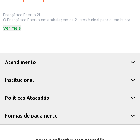
Energético Enerup 2L
O Energético Enerup em embalagem de 2 litros é ideal para quem busca
energia e disposição para o dia a dia. Perfeito para estabelecimentos
Ver mais
comerciais como mercados, lanchonetes e conveniências, que buscam
oferecer uma opção de bebida energética para seus clientes.
Dicas de Uso:
Ideal para revenda em mercados e lojas de conveniência.
Perfeito para quem busca energia extra durante atividades físicas.
Uma ótima opção para quem precisa de foco e concentração em estudos
ou trabalho.
Atendimento
Com o Energético Enerup 2L, seus clientes terão uma opção saborosa e
eficaz para se manterem ativos e aproveitar ao máximo suas atividades.
Institucional
Políticas Atacadão
Formas de pagamento