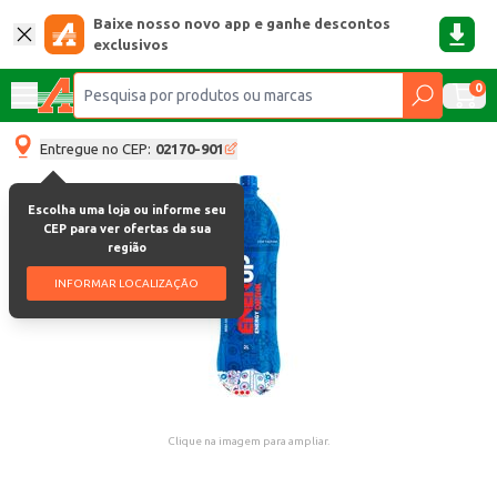
Baixe nosso novo app e ganhe descontos
exclusivos
0
Entregue no CEP:
02170-901
Escolha uma loja ou informe seu
CEP para ver ofertas da sua
região
INFORMAR LOCALIZAÇÃO
Clique na imagem para ampliar.