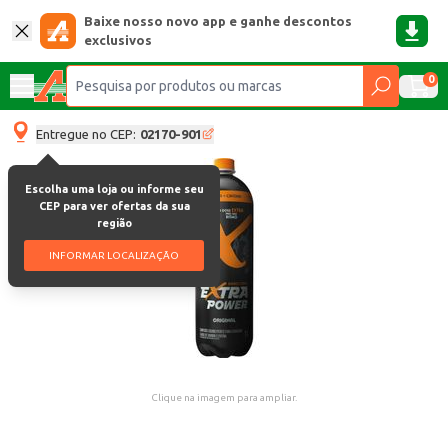
Baixe nosso novo app e ganhe descontos
exclusivos
0
Entregue no CEP:
02170-901
Escolha uma loja ou informe seu
CEP para ver ofertas da sua
região
INFORMAR LOCALIZAÇÃO
Clique na imagem para ampliar.