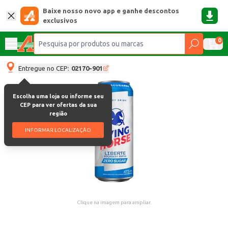
Baixe nosso novo app e ganhe descontos
exclusivos
0
Entregue no CEP:
02170-901
Escolha uma loja ou informe seu
CEP para ver ofertas da sua
região
INFORMAR LOCALIZAÇÃO
Clique na imagem para ampliar.