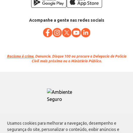
Acompanhe a gente nas redes sociais
Racismo é crime.
Denuncie. Disque 100 ou procure a Delegacia de Polícia
Civil mais próxima ou o Ministério Público.
Atacadão S.A.
Usamos cookies para melhorar a navegação, desempenho e
Avenida Morvan Dias de Figueiredo, 6169, Vila Maria, São Paulo - SP | CEP
segurança do site, personalizar o conteúdo, exibir anúncios e
02170-901 | CNPJ: 75.315.333/0001-09