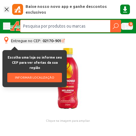
Baixe nosso novo app e ganhe descontos
exclusivos
0
Entregue no CEP:
02170-901
Escolha uma loja ou informe seu
CEP para ver ofertas da sua
região
INFORMAR LOCALIZAÇÃO
Clique na imagem para ampliar.