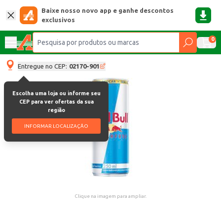
Baixe nosso novo app e ganhe descontos
exclusivos
0
Entregue no CEP:
02170-901
Escolha uma loja ou informe seu
CEP para ver ofertas da sua
região
INFORMAR LOCALIZAÇÃO
Clique na imagem para ampliar.