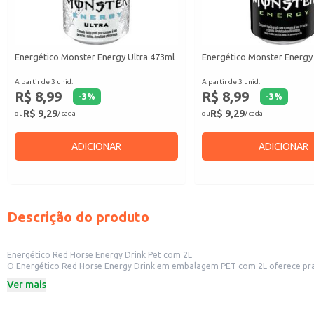
Energético Monster Energy Ultra 473ml
Energético Monster Energy
A partir de 3 unid.
A partir de 3 unid.
R$ 8,99
R$ 8,99
-
3
%
-
3
%
R$ 9,29
R$ 9,29
ou
/ cada
ou
/ cada
ADICIONAR
ADICIONAR
Descrição do produto
Energético Red Horse Energy Drink Pet com 2L
O Energético Red Horse Energy Drink em embalagem PET com 2L oferece praticidade e rendimento para diversos contextos. Sua apresentaçã
Ver mais
Dicas de Uso:
Ideal para revenda em diversos tipos de estabelecimentos comerciais.
Adequado para eventos e festas, oferecendo uma opção refrescante e energ