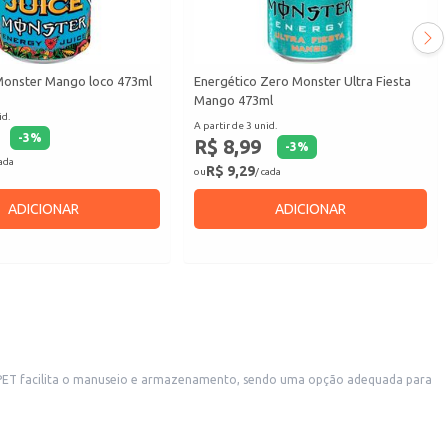
Monster Mango loco 473ml
Energético Zero Monster Ultra Fiesta
Mango 473ml
id.
A partir de 3 unid.
-
3
%
R$ 8,99
-
3
%
cada
R$ 9,29
ou
/ cada
ADICIONAR
ADICIONAR
os. Também é uma escolha conveniente para uso em eventos, festas e reuniões, além de ser uma opção para o consumo doméstico.