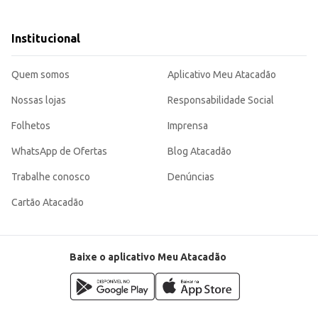
dades.
r.
cidade de sua embalagem e seu volume que atende a diferentes necessidades de consu
Institucional
 um produto de qualidade.
Quem somos
Aplicativo Meu Atacadão
Nossas lojas
Responsabilidade Social
Folhetos
Imprensa
WhatsApp de Ofertas
Blog Atacadão
Trabalhe conosco
Denúncias
Cartão Atacadão
Baixe o aplicativo Meu Atacadão