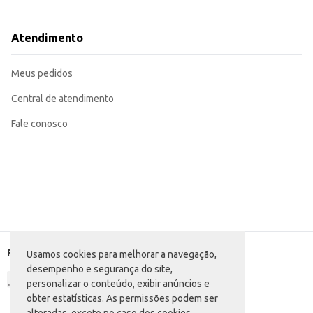
Prático para consumo doméstico, atendendo a diferentes ocasiões e necessi
Sua embalagem de 2L proporciona economia e praticidade para o consumido
O Energético Red Horse Energy Drink em embalagem PET de 2L se destaca pela prati
Atendimento
proporcionar energia se torna um diferencial para quem busca praticidade e
Marca: Red Horse
Departamento: Bebidas
Meus pedidos
Categoria: Energético
Conteúdo: 2L
EAN: 51806998
Central de atendimento
Fale conosco
Formas de pagamento
Usamos cookies para melhorar a navegação,
desempenho e segurança do site,
personalizar o conteúdo, exibir anúncios e
obter estatísticas. As permissões podem ser