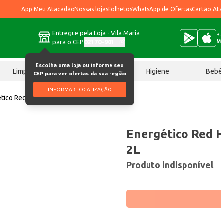
App Meu Atacadão
Nossas lojas
Folhetos
WhatsApp de Ofertas
Cartão At
Entregue pela Loja - Vila Maria
Ba
para o CEP
02170-901
M
Escolha uma loja ou informe seu
Limpeza
Chocolates
Higiene
Beb
CEP para ver ofertas da sua região
INFORMAR LOCALIZAÇÃO
tico Red Horse Energy Drink 2L
Energético Red 
2L
Produto indisponível