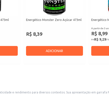
 473ml
Energético Monster Zero Açúcar 473ml
Energético 
A partir de 3 un
R$ 8,99
R$ 8,39
R$ 9,29
ou
/ 
ADICIONAR
o em garrafa PET facilita o manuseio e armazenamento, sendo uma opção adequada para
revenda em estabelecimentos comerciais como bares, restaurantes, conveniências e supermercad
izante.