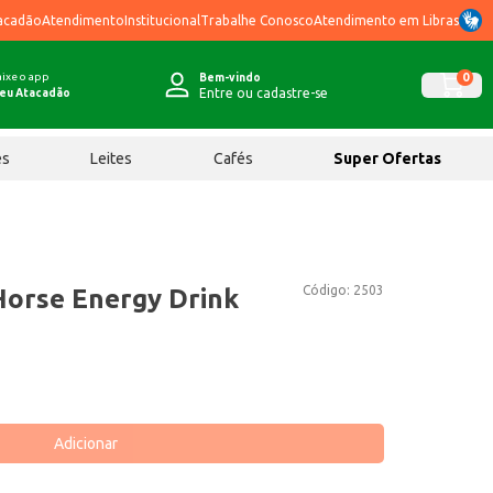
acadão
Atendimento
Institucional
Trabalhe Conosco
Atendimento em Libras
ixe o app
0
Bem-vindo
Entre ou cadastre-se
eu Atacadão
ês
Leites
Cafés
Super Ofertas
Código:
2503
Horse Energy Drink
Adicionar