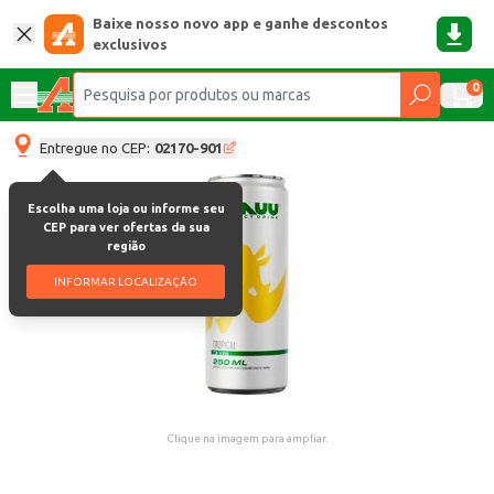
Baixe nosso novo app e ganhe descontos
exclusivos
0
Entregue no CEP:
02170-901
Escolha uma loja ou informe seu
CEP para ver ofertas da sua
região
INFORMAR LOCALIZAÇÃO
Clique na imagem para ampliar.