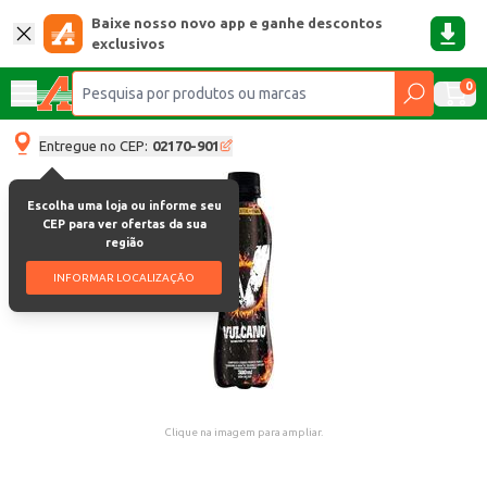
Baixe nosso novo app e ganhe descontos
exclusivos
0
Entregue no CEP:
02170-901
Escolha uma loja ou informe seu
CEP para ver ofertas da sua
região
INFORMAR LOCALIZAÇÃO
Clique na imagem para ampliar.