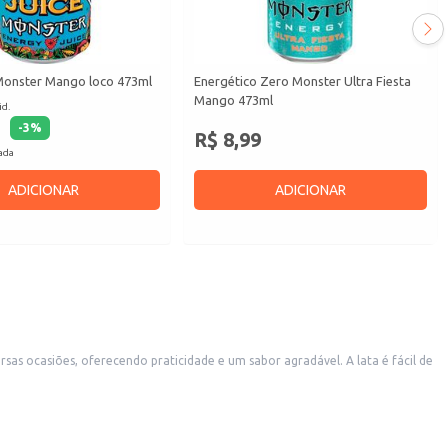
Monster Mango loco 473ml
Energético Zero Monster Ultra Fiesta
Mango 473ml
id.
-
3
%
R$ 8,99
cada
ADICIONAR
ADICIONAR
ma boa opção para uso doméstico,