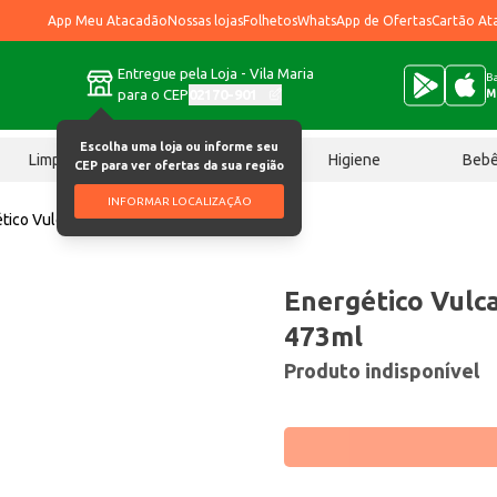
App Meu Atacadão
Nossas lojas
Folhetos
WhatsApp de Ofertas
Cartão At
Entregue pela Loja - Vila Maria
Ba
para o CEP
02170-901
M
Escolha uma loja ou informe seu
Limpeza
Chocolates
Higiene
Beb
CEP para ver ofertas da sua região
INFORMAR LOCALIZAÇÃO
tico Vulcano Frutas Tropicais 473ml
Energético Vulca
473ml
Produto indisponível