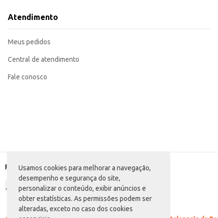
Excelente opção para revenda em estabelecimentos comerciais, aumentando 
Adequado para uso doméstico, oferecendo uma opção prática e saborosa par
Atendimento
O Energético Vulcano Frutas Tropicais em lata de 473ml oferece uma combina
consumo, contribuindo para uma experiência eficiente e satisfatória.
Marca: Vulcano
Meus pedidos
Departamento: Bebidas
Categoria: Energético
Conteúdo: 473ml
Central de atendimento
EAN: 7899465200994
Fale conosco
Formas de pagamento
Usamos cookies para melhorar a navegação,
desempenho e segurança do site,
personalizar o conteúdo, exibir anúncios e
obter estatísticas. As permissões podem ser
alteradas, exceto no caso dos cookies