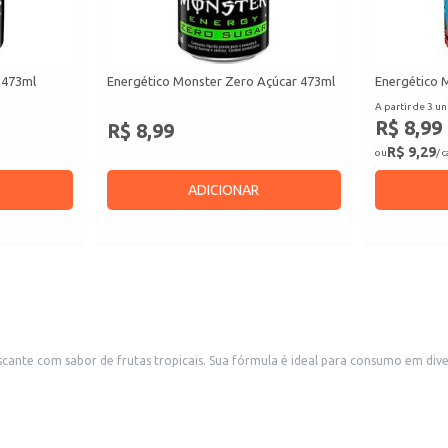
 473ml
Energético Monster Zero Açúcar 473ml
Energético 
A partir de 3 un
R$ 8,99
R$ 8,99
R$ 9,29
ou
/ 
ADICIONAR
as ocasiões, oferecendo praticidade e um sabor agradável. A lata é fácil de
cimentos comerciais, como bares, restaurantes, lanchonetes e lojas de conveniência. Também é u