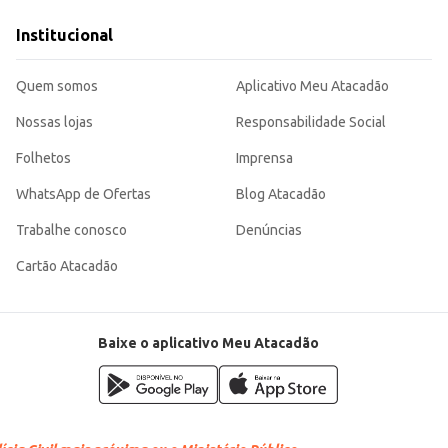
a variedade de produtos oferecidos.
a o consumo diário ou em ocasiões especiais.
Institucional
ção de praticidade e sabor, sendo uma opção versátil para diferentes públicos
Quem somos
Aplicativo Meu Atacadão
Nossas lojas
Responsabilidade Social
Folhetos
Imprensa
WhatsApp de Ofertas
Blog Atacadão
Trabalhe conosco
Denúncias
Cartão Atacadão
Baixe o aplicativo Meu Atacadão