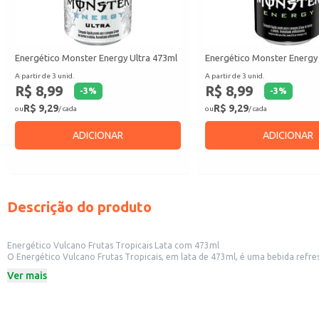
Energético Monster Energy Ultra 473ml
Energético Monster Energy
A partir de 3 unid.
A partir de 3 unid.
R$ 8,99
R$ 8,99
-
3
%
-
3
%
R$ 9,29
R$ 9,29
ou
/ cada
ou
/ cada
ADICIONAR
ADICIONAR
Descrição do produto
Energético Vulcano Frutas Tropicais Lata com 473ml
O Energético Vulcano Frutas Tropicais, em lata de 473ml, é uma bebida refrescante com sabor de frutas tropicais. Sua fórmula é ideal para consumo em divers
transportar e armazenar, tornando-se uma opção conveniente para revenda em diversos estabele
Ver mais
em eventos ou como parte do estoque de máquinas de venda automática.
Dicas de uso:
Sirva gelado para realçar o sabor refrescante.
Ideal para consumo individual ou em eventos e festas.