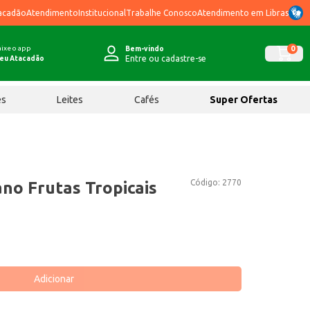
acadão
Atendimento
Institucional
Trabalhe Conosco
Atendimento em Libras
ixe o app
0
Bem-vindo
Entre ou cadastre-se
eu Atacadão
ês
Leites
Cafés
Super Ofertas
Código:
2770
no Frutas Tropicais
Adicionar