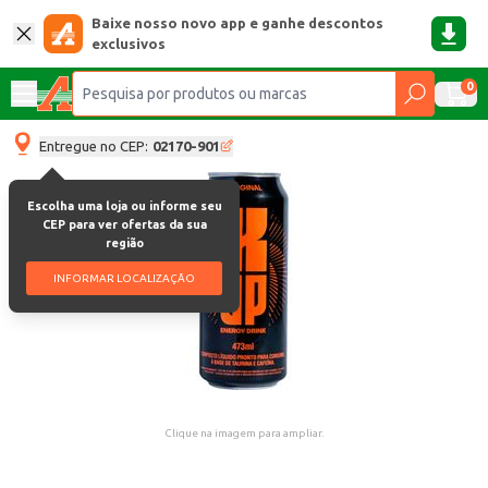
Baixe nosso novo app e ganhe descontos
exclusivos
0
Entregue no CEP:
02170-901
Escolha uma loja ou informe seu
CEP para ver ofertas da sua
região
INFORMAR LOCALIZAÇÃO
Clique na imagem para ampliar.