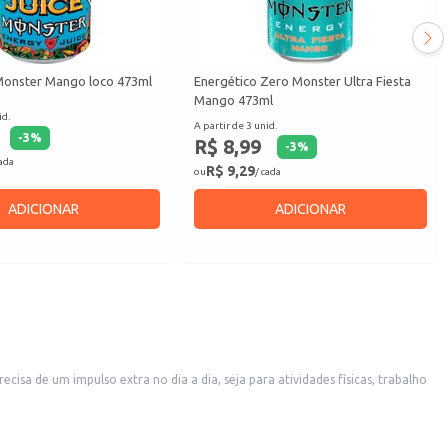
Monster Mango loco 473ml
Energético Zero Monster Ultra Fiesta
Mango 473ml
id.
A partir de 3 unid.
-
3
%
R$ 8,99
-
3
%
cada
R$ 9,29
ou
/ cada
ADICIONAR
ADICIONAR
a de um impulso extra no dia a dia, seja para atividades físicas, trabalho