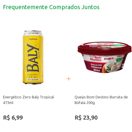
Uma alternativa para quem busca energia sem abrir mão do sabor.
Frequentemente Comprados Juntos
Com o Energético Zero Baly Melancia, você tem a energia que precisa com o s
Energético Zero Baly Tropical
Queijo Bom Destino Burrata de
473ml
Búfala 200g
R$ 6,99
R$ 23,90