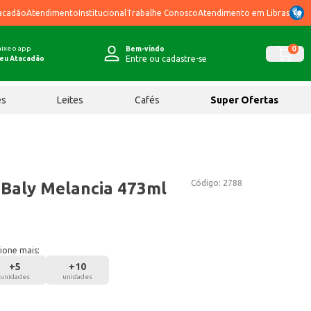
acadão
Atendimento
Institucional
Trabalhe Conosco
Atendimento em Libras
ixe o app
0
Bem-vindo
Entre ou cadastre-se
eu Atacadão
ês
Leites
Cafés
Super Ofertas
Código:
2788
 Baly Melancia 473ml
ione mais:
+
5
+
10
unidades
unidades