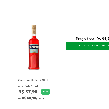
abor refrescante da melancia, ideal para manter o foco e a disposição.
Preço total
R$ 91,
ADICIONAR OS 3 AO CARRI
Campari Bitter 748ml
A partir de 3 unid.
R$ 57,90
-
5
%
R$ 60,90
ou
/ cada