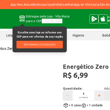
App Meu Atacadão
Nossas lojas
Folhetos
WhatsApp de Ofertas
Cartão At
Entregue pela Loja - Vila Maria
Ba
para o CEP
02170-901
M
Escolha uma loja ou informe seu
Limpeza
Chocolates
Higiene
Beb
CEP para ver ofertas da sua região
INFORMAR LOCALIZAÇÃO
tico Zero Baly Melancia 473ml
Energético Zero
R$ 6,99
Quantidade:
Adic
unidade
= 0 caixa
= 1 unidade