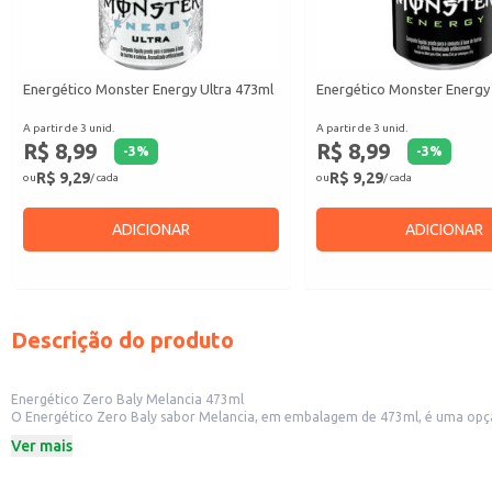
Energético Monster Energy Ultra 473ml
Energético Monster Energy
A partir de 3 unid.
A partir de 3 unid.
R$ 8,99
R$ 8,99
-
3
%
-
3
%
R$ 9,29
R$ 9,29
ou
/ cada
ou
/ cada
ADICIONAR
ADICIONAR
Descrição do produto
Energético Zero Baly Melancia 473ml
O Energético Zero Baly sabor Melancia, em embalagem de 473ml, é uma opção p
ou momentos de lazer.
Ver mais
Dicas de Uso:
Perfeito para consumir gelado em qualquer momento do dia.
Pode ser apreciado puro ou como base para drinks e coquetéis.