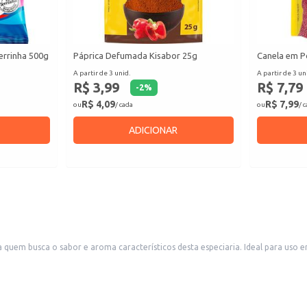
errinha 500g
Páprica Defumada Kisabor 25g
Canela em P
A partir de 3 unid.
A partir de 3 un
R$ 3,99
R$ 7,79
-
2
%
R$ 4,09
R$ 7,99
ou
/ cada
ou
/ 
ADICIONAR
quem busca o sabor e aroma característicos desta especiaria. Ideal para uso e