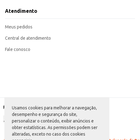
Utilize como tempero em receitas doces e salgadas, realçando o sabor de pra
Incorpore em pães, bolos e biscoitos para um toque aromático especial.
Atendimento
Ideal para uso em confeitaria, adicionando um aroma delicado a sobremesas.
A Erva Doce Campilar oferece praticidade e qualidade, sendo uma excelente 
Meus pedidos
Central de atendimento
Fale conosco
Formas de pagamento
Usamos cookies para melhorar a navegação,
desempenho e segurança do site,
personalizar o conteúdo, exibir anúncios e
obter estatísticas. As permissões podem ser
alteradas, exceto no caso dos cookies