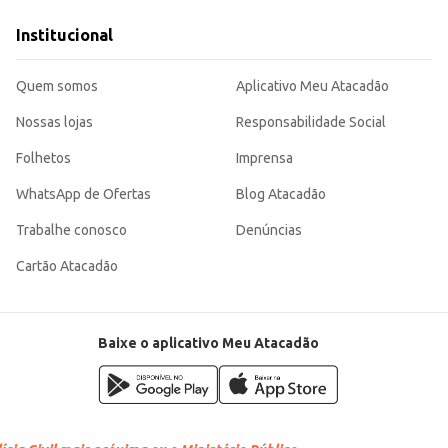
tos diversos.
Institucional
opção para o seu negócio ou para o uso doméstico, garantindo sabor e aroma 
Quem somos
Aplicativo Meu Atacadão
Nossas lojas
Responsabilidade Social
Folhetos
Imprensa
WhatsApp de Ofertas
Blog Atacadão
Trabalhe conosco
Denúncias
Cartão Atacadão
Baixe o aplicativo Meu Atacadão