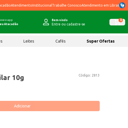
acadão
Atendimento
Institucional
Trabalhe Conosco
Atendimento em Libras
ixe o app
0
Bem-vindo
Entre ou cadastre-se
eu Atacadão
ês
Leites
Cafés
Super Ofertas
Código:
2813
lar 10g
Adicionar