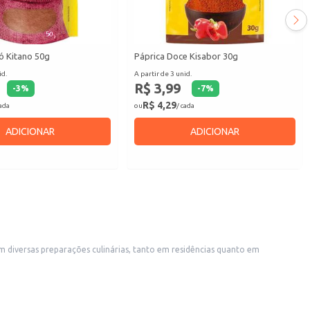
ó Kitano 50g
Páprica Doce Kisabor 30g
id.
A partir de 3 unid.
R$ 3,99
-
3
%
-
7
%
R$ 4,29
cada
ou
/ cada
ADICIONAR
ADICIONAR
m diversas preparações culinárias, tanto em residências quanto em