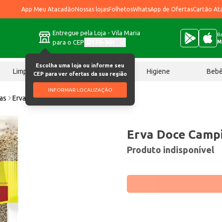
App Meu Atacadão
Nossas lojas
Folhetos
WhatsApp de Ofertas
Cartão At
Entregue pela Loja - Vila Maria
Ba
para o CEP
02170-901
M
Escolha uma loja ou informe seu
Limpeza
Chocolates
Higiene
Beb
CEP para ver ofertas da sua região
INFORMAR LOCALIZAÇÃO
ias
Erva Doce Campilar 10g
Erva Doce Campi
Produto indisponível