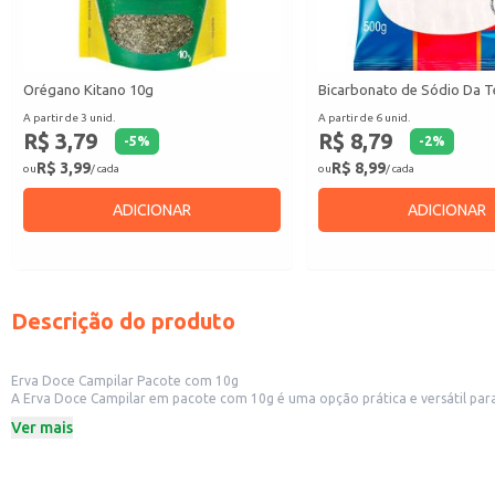
Orégano Kitano 10g
Bicarbonato de Sódio Da T
A partir de 3 unid.
A partir de 6 unid.
R$ 3,79
R$ 8,79
-
5
%
-
2
%
R$ 3,99
R$ 8,99
ou
/ cada
ou
/ cada
ADICIONAR
ADICIONAR
Descrição do produto
Erva Doce Campilar Pacote com 10g
A Erva Doce Campilar em pacote com 10g é uma opção prática e versátil para 
estabelecimentos comerciais como restaurantes e padarias.
Ver mais
Embalagem de 10g.
Marca: Campilar.
Dicas de Uso:
Adicione em chás para um sabor suave e digestivo.