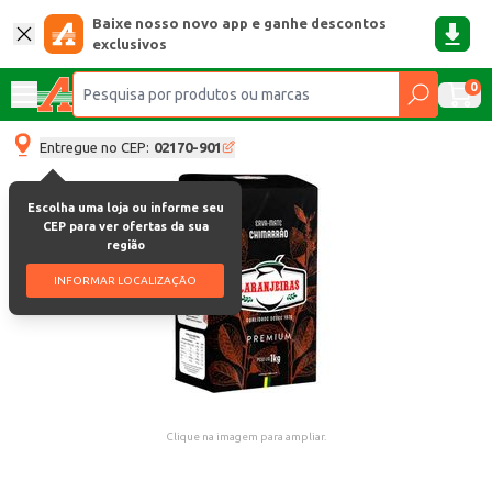
Baixe nosso novo app e ganhe descontos
exclusivos
0
Entregue no CEP:
02170-901
Escolha uma loja ou informe seu
CEP para ver ofertas da sua
região
INFORMAR LOCALIZAÇÃO
Clique na imagem para ampliar.