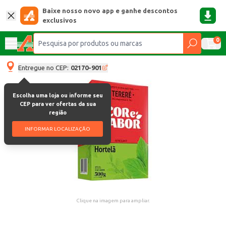
Baixe nosso novo app e ganhe descontos
exclusivos
0
Entregue no CEP:
02170-901
Escolha uma loja ou informe seu
CEP para ver ofertas da sua
região
INFORMAR LOCALIZAÇÃO
Clique na imagem para ampliar.