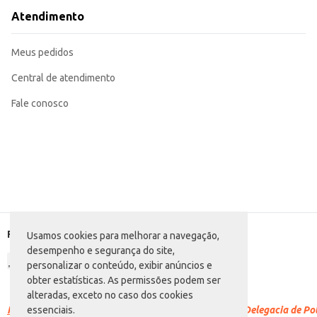
Atendimento
Meus pedidos
Central de atendimento
Fale conosco
Formas de pagamento
Usamos cookies para melhorar a navegação,
desempenho e segurança do site,
personalizar o conteúdo, exibir anúncios e
obter estatísticas. As permissões podem ser
alteradas, exceto no caso dos cookies
Racismo é crime.
Denuncie. Disque 100 ou procure a Delegacia de Polí
essenciais.