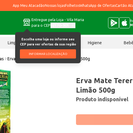
App Meu Atacadão
Nossas lojas
Folhetos
WhatsApp de Ofertas
Cartão At
Entregue pela Loja - Vila Maria
Ba
para o CEP
02170-901
M
Escolha uma loja ou informe seu
Limpeza
Chocolates
Higiene
Beb
CEP para ver ofertas da sua região
INFORMAR LOCALIZAÇÃO
ias
Erva Mate Tereré Kurupí Menta e Limão 500g
Erva Mate Terer
Limão 500g
Produto indisponível