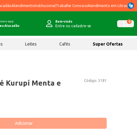
acadão
Atendimento
Institucional
Trabalhe Conosco
Atendimento em Libras
ixe o app
0
Bem-vindo
Entre ou cadastre-se
eu Atacadão
ês
Leites
Cafés
Super Ofertas
Código:
3181
é Kurupí Menta e
Adicionar