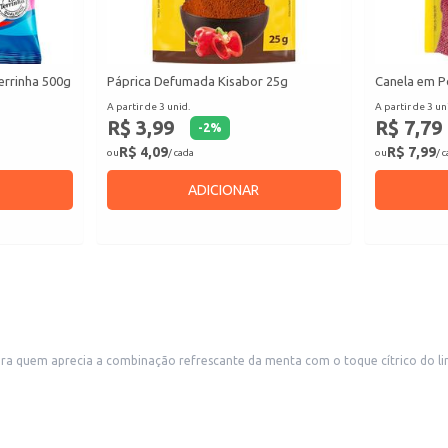
errinha 500g
Páprica Defumada Kisabor 25g
Canela em P
A partir de 3 unid.
A partir de 3 un
R$ 3,99
R$ 7,79
-
2
%
R$ 4,09
R$ 7,99
ou
/ cada
ou
/ 
ADICIONAR
a quem aprecia a combinação refrescante da menta com o toque cítrico do limã
s.
tração.