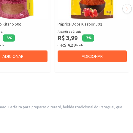
ó Kitano 50g
Páprica Doce Kisabor 30g
id.
A partir de 3 unid.
R$ 3,99
-
3
%
-
7
%
R$ 4,29
cada
ou
/ cada
ADICIONAR
ADICIONAR
o. Perfeita para preparar o tereré, bebida tradicional do Paraguai, que