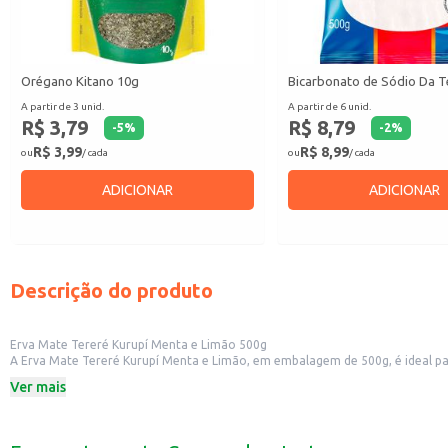
Orégano Kitano 10g
Bicarbonato de Sódio Da T
A partir de 3 unid.
A partir de 6 unid.
R$ 3,79
R$ 8,79
-
5
%
-
2
%
R$ 3,99
R$ 8,99
ou
/ cada
ou
/ cada
ADICIONAR
ADICIONAR
Descrição do produto
Erva Mate Tereré Kurupí Menta e Limão 500g
A Erva Mate Tereré Kurupí Menta e Limão, em embalagem de 500g, é ideal par
vem ganhando popularidade em todo o Brasil, especialmente nos dias quente
Ver mais
Dicas de Uso:
Prepare o tereré com água gelada e desfrute da bebida refrescante.
Leve para o trabalho, academia ou para momentos de lazer ao ar livre.
Compartilhe com amigos e familiares, proporcionando momentos de descon