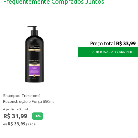
Frequentemente Comprados Juntos
Experimente diferentes combinações, adicionando frutas ou outros ingredien
A Erva Mate Tereré Kurupí Menta e Limão é uma opção prática e saborosa pa
Preço total
R$ 33,99
ADICIONAR AO CARRINHO
Shampoo Tresemmé
Reconstrução e Força 650ml
A partir de 3 unid.
R$ 31,99
-
6
%
R$ 33,99
ou
/ cada