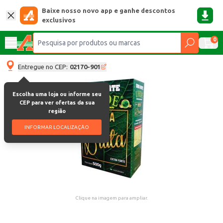
Baixe nosso novo app e ganhe descontos
exclusivos
0
Entregue no CEP:
02170-901
Escolha uma loja ou informe seu
CEP para ver ofertas da sua
região
INFORMAR LOCALIZAÇÃO
Clique na imagem para ampliar.