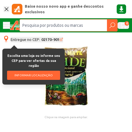
Baixe nosso novo app e ganhe descontos
exclusivos
0
Entregue no CEP:
02170-901
Escolha uma loja ou informe seu
CEP para ver ofertas da sua
região
INFORMAR LOCALIZAÇÃO
Clique na imagem para ampliar.