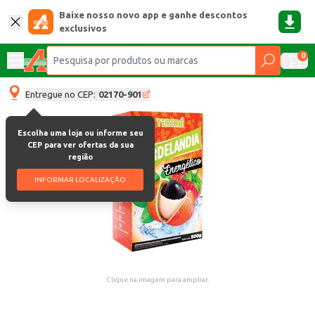
Baixe nosso novo app e ganhe descontos
exclusivos
0
Entregue no CEP:
02170-901
Escolha uma loja ou informe seu
CEP para ver ofertas da sua
região
INFORMAR LOCALIZAÇÃO
Clique na imagem para ampliar.