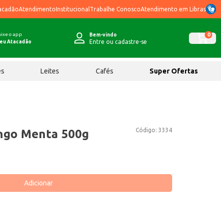
acadão
Atendimento
Institucional
Trabalhe Conosco
Atendimento em Libras
ixe o app
0
Bem-vindo
Entre ou cadastre-se
eu Atacadão
ês
Leites
Cafés
Super Ofertas
Código:
3334
ngo Menta 500g
Adicionar