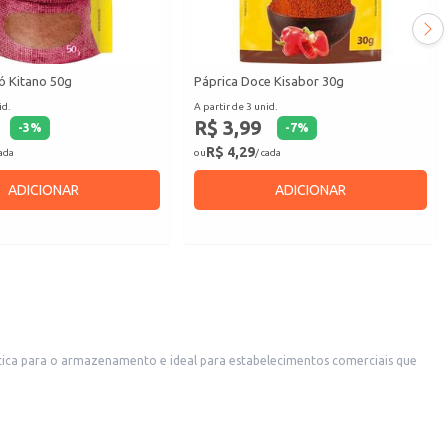
ó Kitano 50g
Páprica Doce Kisabor 30g
id.
A partir de 3 unid.
R$ 3,99
-
3
%
-
7
%
R$ 4,29
cada
ou
/ cada
ADICIONAR
ADICIONAR
aturais. Também é uma opção conveniente para uso doméstico, permitindo o preparo de chimarrão ou mate em casa com facilidade.