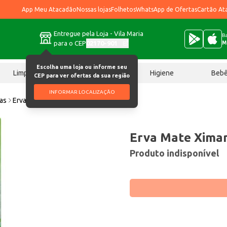
App Meu Atacadão
Nossas lojas
Folhetos
WhatsApp de Ofertas
Cartão At
Entregue pela Loja - Vila Maria
Ba
para o CEP
02170-901
M
Escolha uma loja ou informe seu
Limpeza
Chocolates
Higiene
Beb
CEP para ver ofertas da sua região
INFORMAR LOCALIZAÇÃO
ias
Erva Mate Ximango Menta 500g
Erva Mate Xima
Produto indisponível