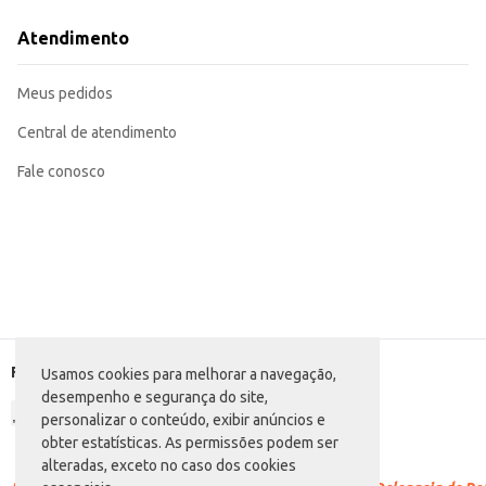
A embalagem de 500g permite um consumo prolongado, evitando a necessid
A Erva Mate Ximango Menta, em sua embalagem de 500g, proporciona uma experiência saborosa e conveniente,
Atendimento
refrescante, atendendo a diferentes preferências.
Marca: Ximango
Departamento: Mercearia
Meus pedidos
Categoria: Ervas e especiarias
Conteúdo: 500g
EAN: 7896744100280
Central de atendimento
Fale conosco
Formas de pagamento
Usamos cookies para melhorar a navegação,
desempenho e segurança do site,
personalizar o conteúdo, exibir anúncios e
obter estatísticas. As permissões podem ser
alteradas, exceto no caso dos cookies