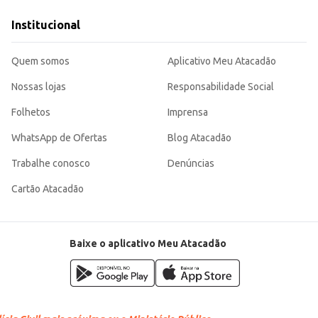
ade de compras frequentes.
 seja para revenda ou consumo pessoal. Sua combinação de erva mate e menta oferece um sabor agradável e
Institucional
Quem somos
Aplicativo Meu Atacadão
Nossas lojas
Responsabilidade Social
Folhetos
Imprensa
WhatsApp de Ofertas
Blog Atacadão
Trabalhe conosco
Denúncias
Cartão Atacadão
Baixe o aplicativo Meu Atacadão