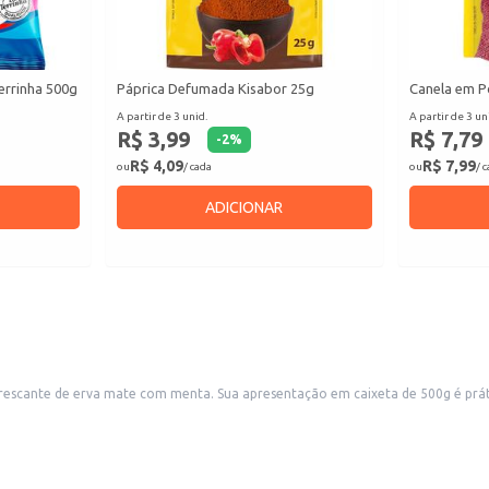
errinha 500g
Páprica Defumada Kisabor 25g
Canela em P
A partir de 3 unid.
A partir de 3 un
R$ 3,99
R$ 7,79
-
2
%
R$ 4,09
R$ 7,99
ou
/ cada
ou
/ 
ADICIONAR
a para o armazenamento e ideal para estabelecimentos comerciais que
buscam oferecer variedade aos seus clientes, como mercearias, empórios e lojas de produtos n
refrescante.
tfólio de produtos.