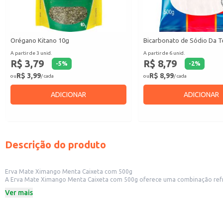
Orégano Kitano 10g
Bicarbonato de Sódio Da T
A partir de 3 unid.
A partir de 6 unid.
R$ 3,79
R$ 8,79
-
5
%
-
2
%
R$ 3,99
R$ 8,99
ou
/ cada
ou
/ cada
ADICIONAR
ADICIONAR
Descrição do produto
Erva Mate Ximango Menta Caixeta com 500g
A Erva Mate Ximango Menta Caixeta com 500g oferece uma combinação refrescante de erva mate com menta. Sua apresentação em caixeta de 500g é prátic
Ver mais
Dicas de uso:
Ideal para preparo de chimarrão ou mate, proporcionando um sabor suave e 
Recomendada para estabelecimentos comerciais que desejam ampliar seu por
Prática para uso doméstico, oferecendo conveniência e economia.