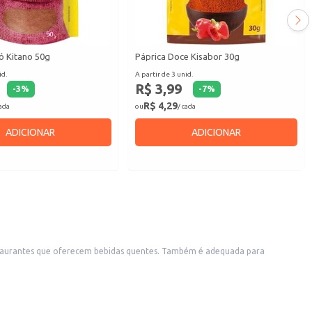
ó Kitano 50g
Páprica Doce Kisabor 30g
id.
A partir de 3 unid.
R$ 3,99
-
3
%
-
7
%
R$ 4,29
cada
ou
/ cada
ADICIONAR
ADICIONAR
ecem bebidas quentes. Também é adequada para
o e o manuseio.