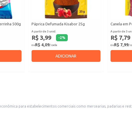
errinha 500g
Páprica Defumada Kisabor 25g
Canela em P
A partir de 3 unid.
A partir de 3 un
R$ 3,99
R$ 7,79
-
2
%
R$ 4,09
R$ 7,99
ou
/ cada
ou
/ 
ADICIONAR
 para estabelecimentos comerciais como mercearias, padarias e restaurantes que ofer
consumidores que apreciam a bebida em casa e buscam um produto em quantidade conveniente. Seu formato em pacote facilita o armazenament
.