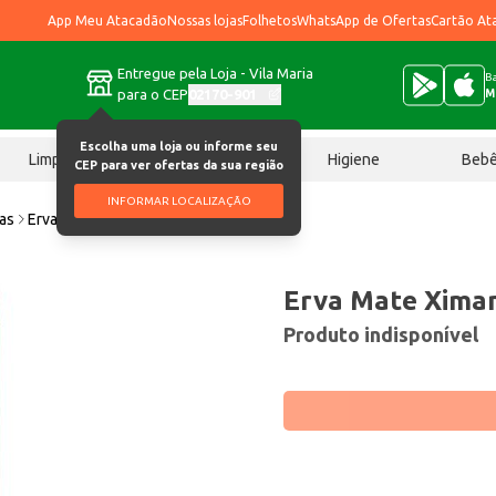
App Meu Atacadão
Nossas lojas
Folhetos
WhatsApp de Ofertas
Cartão At
Entregue pela Loja - Vila Maria
Ba
para o CEP
02170-901
M
Escolha uma loja ou informe seu
Limpeza
Chocolates
Higiene
Beb
CEP para ver ofertas da sua região
INFORMAR LOCALIZAÇÃO
ias
Erva Mate Ximango Tradicional 500g
Erva Mate Ximan
Produto indisponível