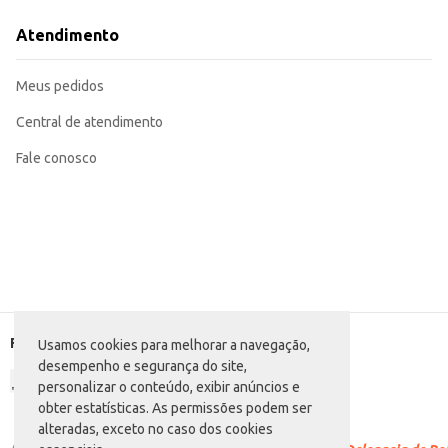
Adequada para revenda em diversos tipos de comércio varejista.
A Erva Mate Ximango Tradicional oferece um produto de qualidade, em uma emba
Atendimento
utilização em diferentes contextos garante versatilidade e bom retorno par
Marca: Ximango
Departamento: Mercearia
Meus pedidos
Categoria: Ervas e especiarias
Conteúdo: 500g
EAN: 7896744100181
Central de atendimento
Fale conosco
Formas de pagamento
Usamos cookies para melhorar a navegação,
desempenho e segurança do site,
personalizar o conteúdo, exibir anúncios e
obter estatísticas. As permissões podem ser
alteradas, exceto no caso dos cookies