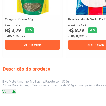
Orégano Kitano 10g
Bicarbonato de Sódio Da T
A partir de 3 unid.
A partir de 6 unid.
R$ 3,79
R$ 8,79
-
5
%
-
2
%
R$ 3,99
R$ 8,99
ou
/ cada
ou
/ cada
ADICIONAR
ADICIONAR
Descrição do produto
Erva Mate Ximango Tradicional Pacote com 500g
A Erva Mate Ximango Tradicional em pacote de 500g é uma opção prática e econômica
Ver mais
Dicas de uso:
Ideal para preparo de chimarrão em casa ou em estabelecimentos comerciais
Recomendada para uso em máquinas de chimarrão.
Pode ser utilizada para o preparo de tererê.