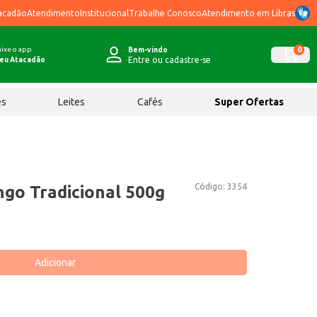
acadão
Atendimento
Institucional
Trabalhe Conosco
Atendimento em Libras
ixe o app
0
Bem-vindo
Entre ou cadastre-se
eu Atacadão
ês
Leites
Cafés
Super Ofertas
Código:
3354
go Tradicional 500g
Adicionar