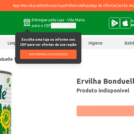
App Meu Atacadão
Nossas lojas
Folhetos
WhatsApp de Ofertas
Cartão At
Entregue pela Loja - Vila Maria
Ba
para o CEP
02170-901
M
Escolha uma loja ou informe seu
Limpeza
Chocolates
Higiene
Beb
CEP para ver ofertas da sua região
INFORMAR LOCALIZAÇÃO
nduelle Tradicional 170g
Ervilha Bonduell
Produto indisponível