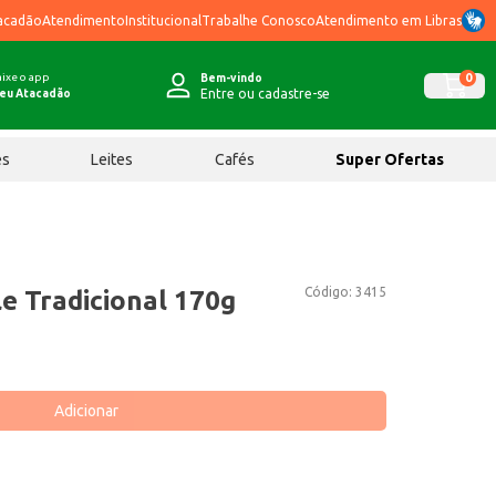
acadão
Atendimento
Institucional
Trabalhe Conosco
Atendimento em Libras
ixe o app
0
Bem-vindo
Entre ou cadastre-se
eu Atacadão
ês
Leites
Cafés
Super Ofertas
Código:
3415
e Tradicional 170g
Adicionar