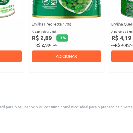
Ervilha Predilecta 170g
Ervilha Que
A partir de 3 unid.
A partir de 3 un
R$ 2,89
R$ 4,19
-
3
%
R$ 2,99
R$ 4,49
ou
/ cada
ou
/ 
ADICIONAR
átil para o seu negócio ou consumo doméstico. Ideal para o preparo de diversa
omerciais.