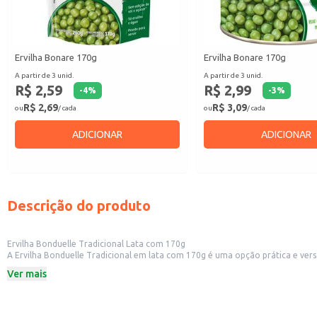
Ervilha Bonare 170g
Ervilha Bonare 170g
A partir de 3 unid.
A partir de 3 unid.
R$ 2,59
R$ 2,99
-
4
%
-
3
%
R$ 2,69
R$ 3,09
ou
/ cada
ou
/ cada
ADICIONAR
ADICIONAR
Descrição do produto
Ervilha Bonduelle Tradicional Lata com 170g
A Ervilha Bonduelle Tradicional em lata com 170g é uma opção prática e vers
Formato prático em lata de 170g.
Ver mais
Ideal para revenda em mercearias, restaurantes e outros estabelecimentos c
Perfeita para o consumo doméstico, adicionando praticidade ao dia a dia.
Dicas de Uso:
Acompanhamento ideal para carnes grelhadas ou assadas.