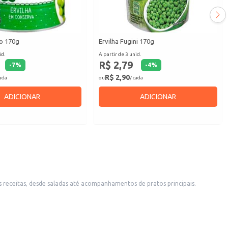
ro 170g
Ervilha Fugini 170g
id.
A partir de 3 unid.
R$ 2,79
-
7
%
-
4
%
R$ 2,90
cada
ou
/ cada
ADICIONAR
ADICIONAR
s receitas, desde saladas até acompanhamentos de pratos principais.