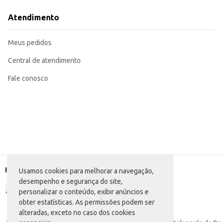
Ingrediente versátil para saladas, adicionando sabor e textura.
Pode ser utilizada em sopas, cremes e outros pratos quentes.
Atendimento
Ótimo complemento para risotos e massas.
A Ervilha Bonduelle Tradicional oferece praticidade e qualidade, sendo uma 
armazenamento.
Meus pedidos
Central de atendimento
Fale conosco
Formas de pagamento
Usamos cookies para melhorar a navegação,
desempenho e segurança do site,
personalizar o conteúdo, exibir anúncios e
obter estatísticas. As permissões podem ser
alteradas, exceto no caso dos cookies