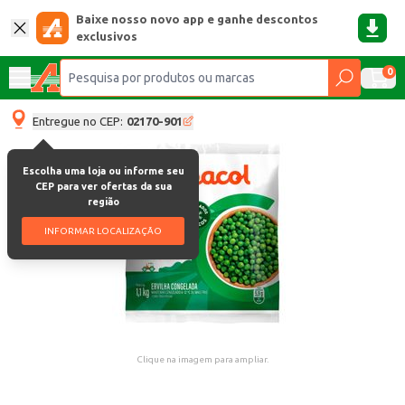
Baixe nosso novo app e ganhe descontos
exclusivos
0
Entregue no CEP:
02170-901
Escolha uma loja ou informe seu
CEP para ver ofertas da sua
região
INFORMAR LOCALIZAÇÃO
Clique na imagem para ampliar.