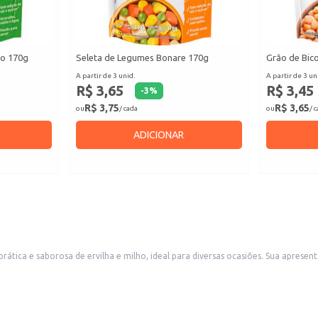
ho 170g
Seleta de Legumes Bonare 170g
Grão de Bic
A partir de 3 unid.
A partir de 3 un
R$ 3,65
R$ 3,45
-
3
%
R$ 3,75
R$ 3,65
ou
/ cada
ou
/ 
ADICIONAR
 diversas ocasiões. Sua apresentação em lata garante a conservação e facilita o armazenamento. O produto
 para o dia a dia.