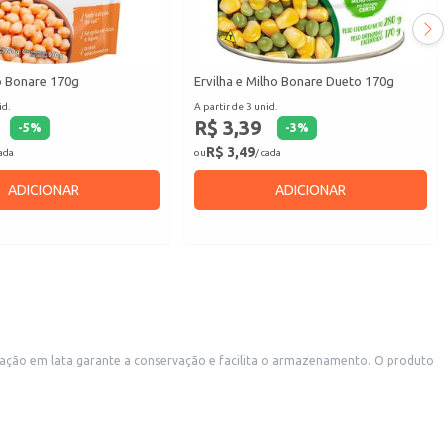
o Bonare 170g
Ervilha e Milho Bonare Dueto 170g
id.
A partir de 3 unid.
R$ 3,39
-
5
%
-
3
%
R$ 3,49
cada
ou
/ cada
ADICIONAR
ADICIONAR