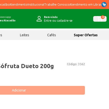
acadão
Atendimento
Institucional
Trabalhe Conosco
Atendimento em Libras
ixe o app
0
Bem-vindo
Entre ou cadastre-se
eu Atacadão
ês
Leites
Cafés
Super Ofertas
Código:
3562
 Sófruta Dueto 200g
Adicionar