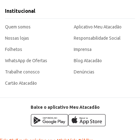
os.
es rápidas e saborosas.
Institucional
 escolha eficiente para consumidores e comerciantes que buscam qualidade e co
Quem somos
Aplicativo Meu Atacadão
Nossas lojas
Responsabilidade Social
Folhetos
Imprensa
WhatsApp de Ofertas
Blog Atacadão
Trabalhe conosco
Denúncias
Cartão Atacadão
Baixe o aplicativo Meu Atacadão