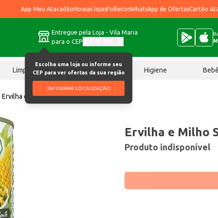
App Meu Atacadão
Nossas lojas
Folhetos
WhatsApp de Ofertas
Cartão At
Entregue pela Loja - Vila Maria
Ba
para o CEP
02170-901
M
Escolha uma loja ou informe seu
Limpeza
Chocolates
Higiene
Beb
CEP para ver ofertas da sua região
INFORMAR LOCALIZAÇÃO
Ervilha e Milho Sófruta Dueto 200g
Ervilha e Milho
Produto indisponível