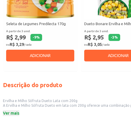
Seleta de Legumes Predilecta 170g
Dueto Bonare Ervilha e Mil
A partir de 3 unid.
A partir de 3 unid.
R$ 2,99
R$ 2,95
-
9
%
-
3
%
R$ 3,29
R$ 3,05
ou
/ cada
ou
/ cada
ADICIONAR
ADICIONAR
Descrição do produto
Ervilha e Milho Sófruta Dueto Lata com 200g
A Ervilha e Milho Sófruta Dueto em lata com 200g oferece uma combinação prática e saborosa de ervilha e milho, ideal para
é versátil e se adapta a diferentes necessidades, sendo uma opção conveniente
Ver mais
Dicas de uso:
Pode ser adicionado a saladas, oferecendo textura e sabor.
Serve como acompanhamento para pratos principais, como carnes e aves.
É um ingrediente prático para risotos e outras receitas que levam legumes.