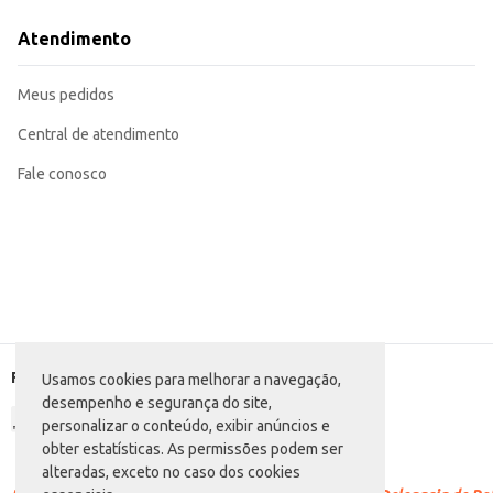
Ideal para revenda em pequenos comércios, como mercearias e supermercad
Uma opção conveniente para uso doméstico, facilitando o preparo de refeiçõ
Atendimento
A Ervilha e Milho Sófruta Dueto proporciona praticidade e sabor, sendo uma
uso em preparações menores.
Marca: Sófruta
Meus pedidos
Departamento: Mercearia
Categoria: Demais conservas
Conteúdo: 200g
Central de atendimento
EAN: 38833960
Fale conosco
Formas de pagamento
Usamos cookies para melhorar a navegação,
desempenho e segurança do site,
personalizar o conteúdo, exibir anúncios e
obter estatísticas. As permissões podem ser
alteradas, exceto no caso dos cookies