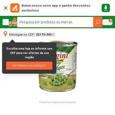
Baixe nosso novo app e ganhe descontos
exclusivos
0
Entregue no CEP:
02170-901
Escolha uma loja ou informe seu
CEP para ver ofertas da sua
região
INFORMAR LOCALIZAÇÃO
Clique na imagem para ampliar.