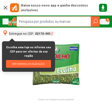
Baixe nosso novo app e ganhe descontos
exclusivos
0
Entregue no CEP:
02170-901
Escolha uma loja ou informe seu
CEP para ver ofertas da sua
região
INFORMAR LOCALIZAÇÃO
Clique na imagem para ampliar.