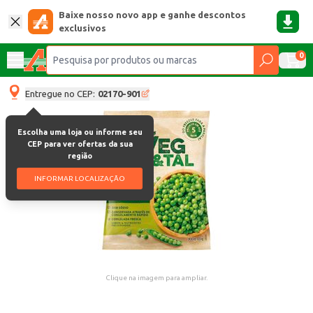
Baixe nosso novo app e ganhe descontos
exclusivos
0
Entregue no CEP:
02170-901
Escolha uma loja ou informe seu
CEP para ver ofertas da sua
região
INFORMAR LOCALIZAÇÃO
Clique na imagem para ampliar.