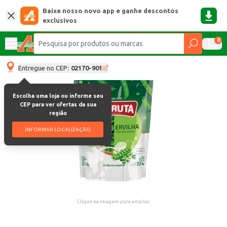
Baixe nosso novo app e ganhe descontos
exclusivos
0
Entregue no CEP:
02170-901
Escolha uma loja ou informe seu
CEP para ver ofertas da sua
região
INFORMAR LOCALIZAÇÃO
Clique na imagem para ampliar.