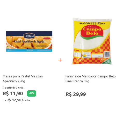
A Ervilha Swift 300g é uma escolha versátil e conveniente para ter sempre à
Massa para Pastel Mezzani
Farinha de Mandioca Campo Belo
Aperitivo 250g
Fina Branca 5kg
A partir de 3 unid.
R$ 11,90
R$ 29,99
-
8
%
R$ 12,90
ou
/ cada