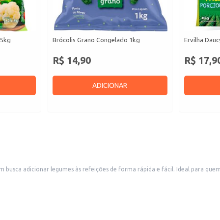
05kg
Brócolis Grano Congelado 1kg
Ervilha Dau
R$ 14,90
R$ 17,9
ADICIONAR
 busca adicionar legumes às refeições de forma rápida e fácil. Ideal para que
 dia até preparações mais elaboradas.
cor.
ratos.