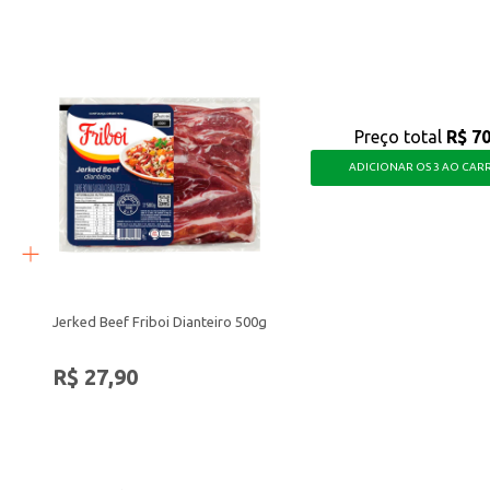
 mão, oferecendo uma maneira simples de incluir legumes na sua alimentação e 
Preço total
R$ 70
ADICIONAR OS 3 AO CAR
Jerked Beef Friboi Dianteiro 500g
R$ 27,90