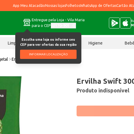
App Meu Atacadão
Nossas lojas
Folhetos
WhatsApp de Ofertas
Cartão At
Entregue pela Loja - Vila Maria
Ba
para o CEP
02170-901
M
Escolha uma loja ou informe seu
Limpeza
Chocolates
Higiene
Beb
CEP para ver ofertas da sua região
INFORMAR LOCALIZAÇÃO
etal
Ervilha Swift 300g
Ervilha Swift 30
Produto indisponível