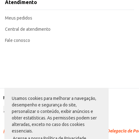
Atendimento
Meus pedidos
Central de atendimento
Fale conosco
Formas de pagamento
Usamos cookies para melhorar a navegação,
desempenho e segurança do site,
personalizar o conteúdo, exibir anúncios e
obter estatísticas. As permissões podem ser
alteradas, exceto no caso dos cookies
Racismo é crime.
Denuncie. Disque 100 ou procure a Delegacia de Polí
essenciais.
Acesse a nossa Política de Privacidade.