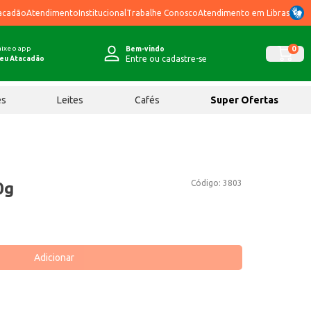
acadão
Atendimento
Institucional
Trabalhe Conosco
Atendimento em Libras
ixe o app
0
Bem-vindo
Entre ou cadastre-se
eu Atacadão
ês
Leites
Cafés
Super Ofertas
Código:
3803
0g
Adicionar