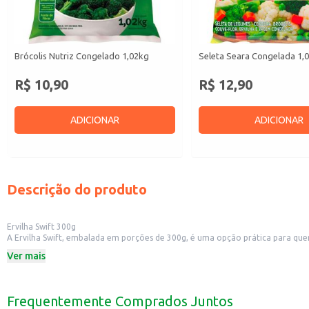
Brócolis Nutriz Congelado 1,02kg
Seleta Seara Congelada 1,
R$ 10,90
R$ 12,90
ADICIONAR
ADICIONAR
Descrição do produto
Ervilha Swift 300g
A Ervilha Swift, embalada em porções de 300g, é uma opção prática para quem
ervilha pode ser utilizada em diversas receitas, desde pratos simples do dia a
Ver mais
Dicas de Uso:
Adicione a ervilha a sopas e caldos para um toque nutritivo e saboroso.
Utilize em saladas, incrementando a variedade de cores e texturas.
Prepare acompanhamentos para carnes e aves, adicionando um toque de fres
Frequentemente Comprados Juntos
Incorpore em risotos e massas, enriquecendo o sabor e a apresentação dos p