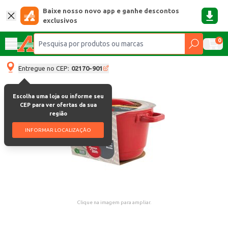
Baixe nosso novo app e ganhe descontos
exclusivos
0
Entregue no CEP:
02170-901
Escolha uma loja ou informe seu
CEP para ver ofertas da sua
região
INFORMAR LOCALIZAÇÃO
Clique na imagem para ampliar.