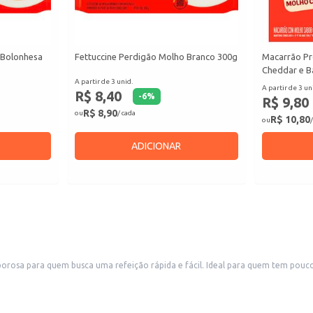
 Bolonhesa
Fettuccine Perdigão Molho Branco 300g
Macarrão Pr
Cheddar e B
A partir de 3 unid.
A partir de 3 un
R$ 8,40
-
6
%
R$ 9,80
R$ 8,90
ou
/ cada
R$ 10,80
ou
/
ADICIONAR
orosa para quem busca uma refeição rápida e fácil. Ideal para quem tem pouc