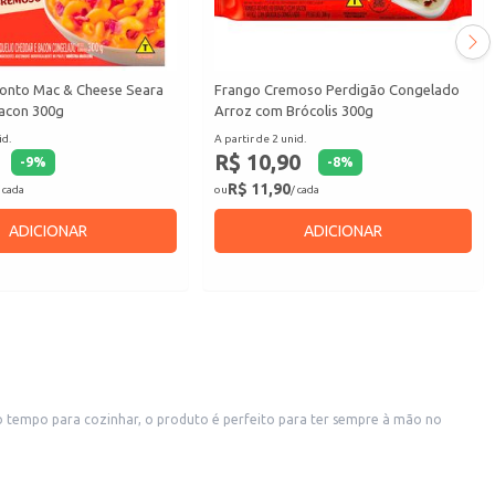
onto Mac & Cheese Seara
Frango Cremoso Perdigão Congelado
acon 300g
Arroz com Brócolis 300g
id.
A partir de 2 unid.
R$ 10,90
-
9
%
-
8
%
R$ 11,90
 cada
ou
/ cada
ADICIONAR
ADICIONAR
o tempo para cozinhar, o produto é perfeito para ter sempre à mão no