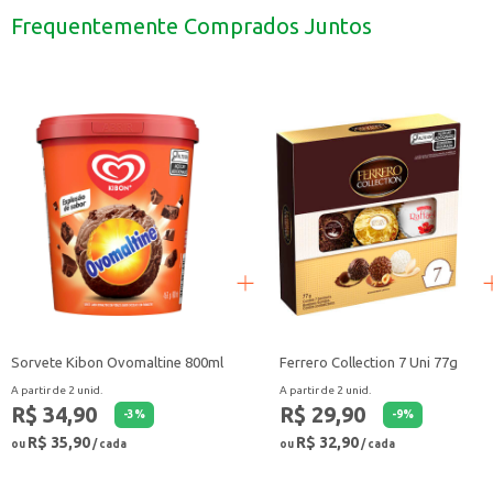
Uma ótima opção para ter sempre à mão no freezer.
Frequentemente Comprados Juntos
Com o Escondidinho de Carne Seara, você tem uma refeição saborosa e conv
Sorvete Kibon Ovomaltine 800ml
Ferrero Collection 7 Uni 77g
A partir de 2 unid.
A partir de 2 unid.
R$ 34,90
R$ 29,90
-
3
%
-
9
%
R$ 35,90
R$ 32,90
ou
/ cada
ou
/ cada