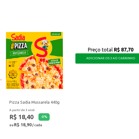
eniente, pronta em poucos minutos.
Preço total
R$ 87,70
ADICIONAR OS 3 AO CARRINHO
Pizza Sadia Mussarela 440g
A partir de 3 unid.
R$ 18,40
-
3
%
R$ 18,90
ou
/ cada