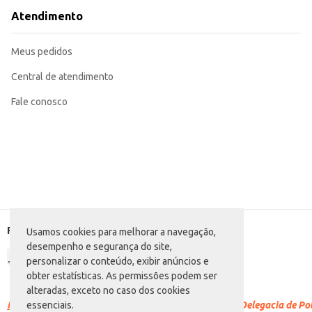
Atendimento
Meus pedidos
Central de atendimento
Fale conosco
Formas de pagamento
Usamos cookies para melhorar a navegação,
desempenho e segurança do site,
personalizar o conteúdo, exibir anúncios e
obter estatísticas. As permissões podem ser
alteradas, exceto no caso dos cookies
Racismo é crime.
Denuncie. Disque 100 ou procure a Delegacia de Polí
essenciais.