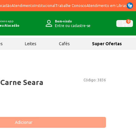
acadão
Atendimento
Institucional
Trabalhe Conosco
Atendimento em Libras
ixe o app
0
Bem-vindo
Entre ou cadastre-se
eu Atacadão
ês
Leites
Cafés
Super Ofertas
Código:
3836
 Carne Seara
Adicionar