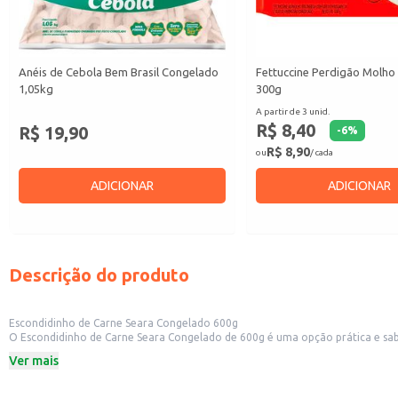
Anéis de Cebola Bem Brasil Congelado
Fettuccine Perdigão Molho
1,05kg
300g
A partir de 3 unid.
R$ 8,40
R$ 19,90
-
6
%
R$ 8,90
ou
/ cada
ADICIONAR
ADICIONAR
Descrição do produto
Escondidinho de Carne Seara Congelado 600g
O Escondidinho de Carne Seara Congelado de 600g é uma opção prática e sab
freezer, seja para um almoço ou jantar.
Ver mais
Dicas de Uso:
Perfeito para um almoço ou jantar rápido em casa.
Ideal para quem busca praticidade sem abrir mão do sabor.