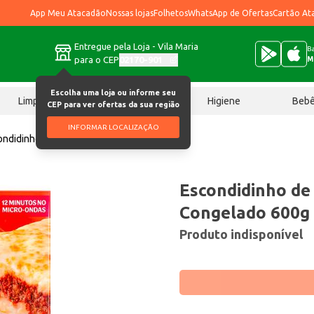
App Meu Atacadão
Nossas lojas
Folhetos
WhatsApp de Ofertas
Cartão At
Entregue pela Loja - Vila Maria
Ba
para o CEP
02170-901
M
Escolha uma loja ou informe seu
Limpeza
Chocolates
Higiene
Beb
CEP para ver ofertas da sua região
INFORMAR LOCALIZAÇÃO
ondidinho de Carne Seara Congelado 600g
Escondidinho de
Congelado 600g
Produto indisponível