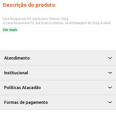
Descrição do produto
Lava Roupas em Pó Juá Branco Intenso 500g
O Lava Roupas em Pó Juá Branco Intenso, na embalagem de 500g, é ideal
para quem busca eficiência na limpeza das roupas brancas. Sua fórmula foi
Ver mais
desenvolvida para remover sujeiras e manchas, proporcionando roupas
limpas e com aspecto renovado. Perfeito para uso doméstico, o produto
oferece um bom custo-benefício para o dia a dia.
Dicas de Uso:
Utilize a quantidade recomendada na embalagem para cada lavagem.
Adequado para máquinas de lavar e lavagem manual.
Siga as instruções de lavagem das roupas para melhores resultados.
Atendimento
Com o Lava Roupas em Pó Juá Branco Intenso, suas roupas brancas ficam
limpas, com um perfume agradável e prontas para uso.
Institucional
Políticas Atacadão
Formas de pagamento