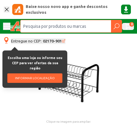
Baixe nosso novo app e ganhe descontos
exclusivos
0
Entregue no CEP:
02170-901
Escolha uma loja ou informe seu
CEP para ver ofertas da sua
região
INFORMAR LOCALIZAÇÃO
Clique na imagem para ampliar.