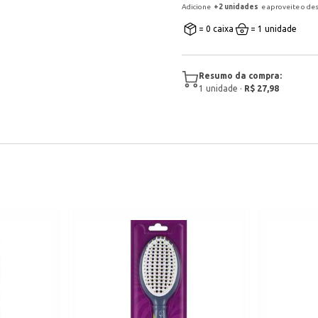
Adicione
+
2
unidade
s
e aproveite o de
= 0 caixa
= 1 unidade
Resumo da compra:
1
unidade
·
R$ 27,98