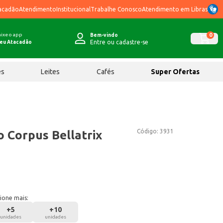
acadão
Atendimento
Institucional
Trabalhe Conosco
Atendimento em Libras
ixe o app
0
Bem-vindo
Entre ou cadastre-se
eu Atacadão
ês
Leites
Cafés
Super Ofertas
Código:
3931
o Corpus Bellatrix
ione mais:
+
5
+
10
unidades
unidades