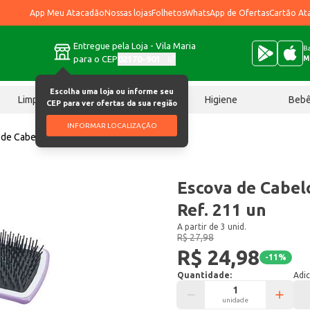
App Meu Atacadão
Nossas lojas
Folhetos
WhatsApp de Ofertas
Cartão At
Entregue pela Loja - Vila Maria
Ba
para o CEP
02170-901
M
Escolha uma loja ou informe seu
Limpeza
Chocolates
Higiene
Beb
CEP para ver ofertas da sua região
INFORMAR LOCALIZAÇÃO
de Cabelo Corpus Bellatrix Ref. 211 un
Escova de Cabel
Ref. 211 un
A partir de 3 unid.
R$ 27,98
R$ 24,98
-
11
%
Quantidade:
Adic
unidade