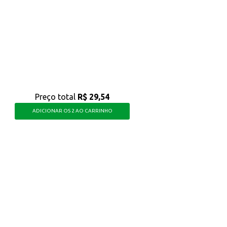
à raiz.
produto prático e eficiente para o cuidado diário dos cabelos, seja para uso p
Preço total
R$ 29,54
ADICIONAR OS 2 AO CARRINHO