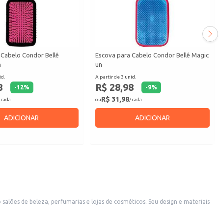
 Cabelo Condor Bellê
Escova para Cabelo Condor Bellê Magic
n
un
id.
A partir de 3 unid.
8
R$ 28,98
-
12
%
-
9
%
R$ 31,98
 cada
ou
/ cada
ADICIONAR
ADICIONAR
salões de beleza, perfumarias e lojas de cosméticos. Seu design e materiais