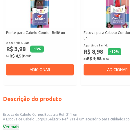
Pente para Cabelo Condor Bellê un
Escova para Cabelo Condor
un
A partir de 6 unid.
A partir de 3 unid.
R$ 3,98
-
13
%
R$ 8,98
-
10
%
R$ 4,58
ou
/ cada
R$ 9,98
ou
/ cada
ADICIONAR
ADICIONAR
Descrição do produto
Escova de Cabelo Corpus Bellatrix Ref. 211 un
A Escova de Cabelo Corpus Bellatrix Ref. 211 é um acessório para cuidados co
são pensados para proporcionar conforto e eficiência durante o uso.
Ver mais
Dicas de Uso: