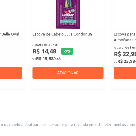
 Bellê Oval
Escova de Cabelo Julia Condor un
Escova para
Almofada u
A partir de 3 unid.
A partir de 3 un
R$ 14,48
-
9
%
R$ 22,9
R$ 15,98
ou
/ cada
R$ 25,98
ou
/
ADICIONAR
m os cabelos, ideal para uso pessoal e para revenda em estabelecimentos como 