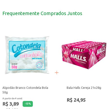
Para desembaraçar os cabelos, comece pelas pontas e vá subindo em direção 
Pode ser utilizada em cabelos secos ou úmidos.
Para modelar o cabelo, utilize a escova em conjunto com um secador.
Frequentemente Comprados Juntos
A Escova de Cabelo Corpus Bellatrix Ref. 211 é uma opção para quem busca um 
Algodão Branco Cotondela Bola
Bala Halls Cereja 21x28g
50g
R$ 24,95
A partir de 4 unid.
R$ 3,89
-
15
%