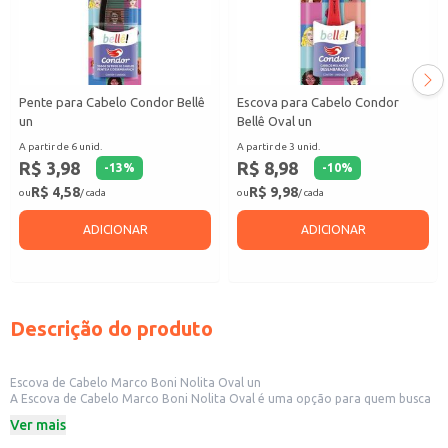
Pente para Cabelo Condor Bellê
Escova para Cabelo Condor
un
Bellê Oval un
A partir de 6 unid.
A partir de 3 unid.
R$ 3,98
R$ 8,98
-
13
%
-
10
%
R$ 4,58
R$ 9,98
ou
/ cada
ou
/ cada
ADICIONAR
ADICIONAR
Descrição do produto
Escova de Cabelo Marco Boni Nolita Oval un
A Escova de Cabelo Marco Boni Nolita Oval é uma opção para quem busca
praticidade e cuidado com os cabelos. Seu formato oval e design
Ver mais
ergonômico facilitam o manuseio durante o uso, tornando-a ideal para o
uso diário em casa ou em salões de beleza.