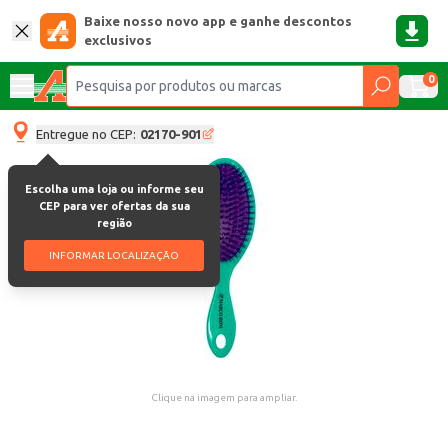
Baixe nosso novo app e ganhe descontos
exclusivos
0
Entregue no CEP:
02170-901
Escolha uma loja ou informe seu
CEP para ver ofertas da sua
região
INFORMAR LOCALIZAÇÃO
Clique na imagem para ampliar.