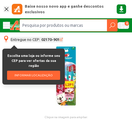
Baixe nosso novo app e ganhe descontos
exclusivos
0
Entregue no CEP:
02170-901
Escolha uma loja ou informe seu
CEP para ver ofertas da sua
região
INFORMAR LOCALIZAÇÃO
Clique na imagem para ampliar.