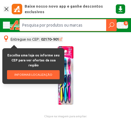
Baixe nosso novo app e ganhe descontos
exclusivos
0
Entregue no CEP:
02170-901
Escolha uma loja ou informe seu
CEP para ver ofertas da sua
região
INFORMAR LOCALIZAÇÃO
Clique na imagem para ampliar.