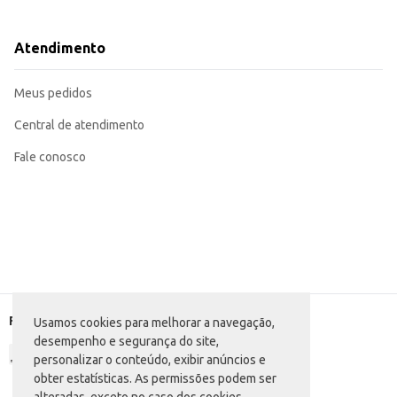
Dicas de Uso:
Supervisione a escovação das crianças, especialmente as menores.
Utilize creme dental infantil com flúor.
Atendimento
Ensine a criança a escovar os dentes corretamente, alcançando todas as área
Recomenda-se trocar a escova a cada três meses ou quando as cerdas estive
A Escova Dental Oral-B Kids Mickey facilita a escovação, contribuindo para u
Meus pedidos
Central de atendimento
Fale conosco
Formas de pagamento
Usamos cookies para melhorar a navegação,
desempenho e segurança do site,
personalizar o conteúdo, exibir anúncios e
obter estatísticas. As permissões podem ser