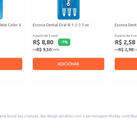
lete Color 4
Escova Dental Oral-B 1-2-3 3 un
Escova Dent
A partir de 3 unid.
A partir de 3 un
R$ 8,80
R$ 2,58
-
7
%
R$ 9,50
R$ 2,98
ou
/ cada
ou
/ 
ADICIONAR
giene bucal das crianças. Seu design atrativo com o personagem Mickey contribu