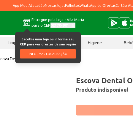
App Meu Atacadão
Nossas lojas
Folhetos
WhatsApp de Ofertas
Cartão At
Entregue pela Loja - Vila Maria
Ba
para o CEP
02170-901
M
Escolha uma loja ou informe seu
Limpeza
Chocolates
Higiene
Beb
CEP para ver ofertas da sua região
INFORMAR LOCALIZAÇÃO
cova Dental Oral B Kids Mickey un
Escova Dental O
Produto indisponível