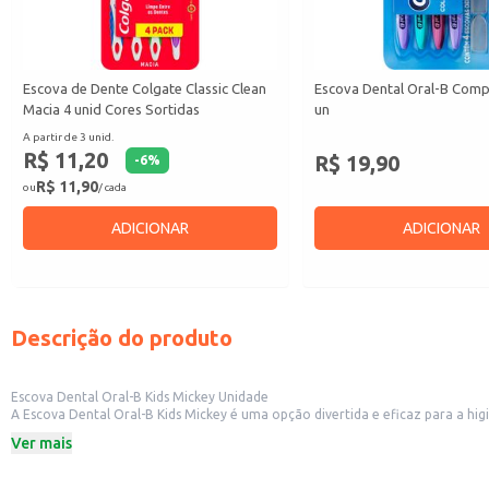
Escova de Dente Colgate Classic Clean
Escova Dental Oral-B Comp
Macia 4 unid Cores Sortidas
un
A partir de 3 unid.
R$ 11,20
R$ 19,90
-
6
%
R$ 11,90
ou
/ cada
ADICIONAR
ADICIONAR
Descrição do produto
Escova Dental Oral-B Kids Mickey Unidade
A Escova Dental Oral-B Kids Mickey é uma opção divertida e eficaz para a hi
doméstico, auxiliando os pais na manutenção da saúde bucal dos pequenos.
Ver mais
Marca: Oral-B
Personagem: Mickey
Indicada para crianças