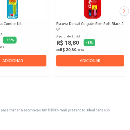
al Condor Kit
Escova Dental Colgate Slim Soft Black 2
un
id.
A partir de 3 unid.
-
13
%
R$ 18,80
-
8
%
cada
R$ 20,50
ou
/ cada
ADICIONAR
ADICIONAR
i para tornar a escovação um hábito mais prazeroso. Ideal para uso