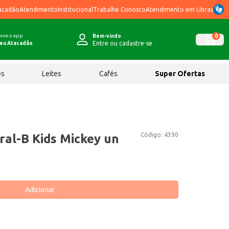
acadão
Atendimento
Institucional
Trabalhe Conosco
Atendimento em Libras
ixe o app
0
Bem-vindo
Entre ou cadastre-se
eu Atacadão
ês
Leites
Cafés
Super Ofertas
Código:
4390
ral-B Kids Mickey un
Adicionar