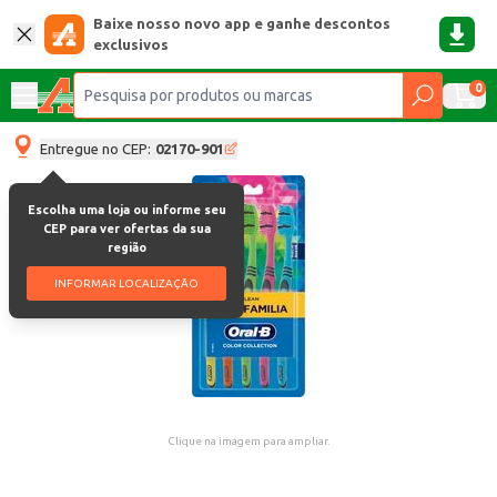
Baixe nosso novo app e ganhe descontos
exclusivos
0
Entregue no CEP:
02170-901
Escolha uma loja ou informe seu
CEP para ver ofertas da sua
região
INFORMAR LOCALIZAÇÃO
Clique na imagem para ampliar.