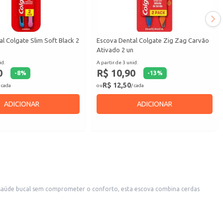
l Colgate Slim Soft Black 2
Escova Dental Colgate Zig Zag Carvão
Ativado 2 un
id.
A partir de 3 unid.
0
R$ 10,90
-
8
%
-
13
%
R$ 12,50
 cada
ou
/ cada
ADICIONAR
ADICIONAR
a saúde bucal sem comprometer o conforto, esta escova combina cerdas