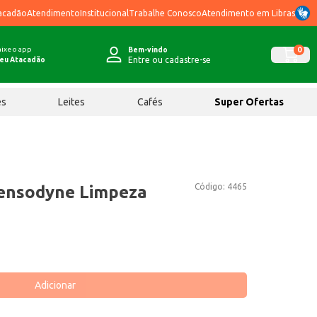
acadão
Atendimento
Institucional
Trabalhe Conosco
Atendimento em Libras
ixe o app
0
Bem-vindo
Entre ou cadastre-se
eu Atacadão
ês
Leites
Cafés
Super Ofertas
Código:
4465
Sensodyne Limpeza
Adicionar