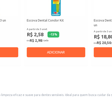
 3 un
Escova Dental Condor Kit
Escova Denta
un
A partir de 3 unid.
A partir de 3 un
R$ 2,58
-
13
%
R$ 18,8
R$ 2,98
ou
/ cada
R$ 20,50
ou
/
ADICIONAR
limpeza eficaz e suave para dentes sensíveis. Ideal para quem busca cuidar d
 áreas de difícil acesso.
 do seu dentista.
e circulares.