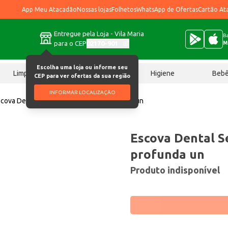
App Meu Atacadão
Nossas lojas
Folhetos
WhatsApp de Ofertas
Cartão At
Entregue pela Loja - Vila Maria
Ba
para o CEP
02170-901
M
Escolha uma loja ou informe seu
Limpeza
Chocolates
Higiene
Beb
CEP para ver ofertas da sua região
INFORMAR LOCALIZAÇÃO
cova Dental Sensodyne Limpeza profunda un
Escova Dental 
profunda un
Produto indisponível