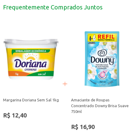
Troque a escova a cada três meses, ou antes, se as cerdas estiverem desgasta
Frequentemente Comprados Juntos
A Escova Dental Sensodyne Limpeza Profunda é uma escolha para quem busca u
Margarina Doriana Sem Sal 1kg
Amaciante de Roupas
Concentrado Downy Brisa Suave
750ml
R$ 12,40
R$ 16,90