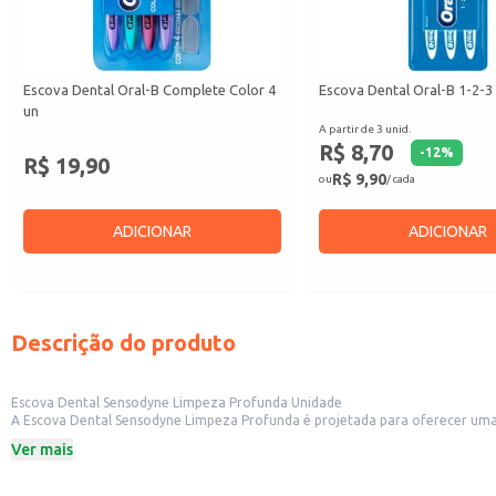
Escova Dental Oral-B Complete Color 4
Escova Dental Oral-B 1-2-3
un
A partir de 3 unid.
R$ 8,70
-
12
%
R$ 19,90
R$ 9,90
ou
/ cada
ADICIONAR
ADICIONAR
Descrição do produto
Escova Dental Sensodyne Limpeza Profunda Unidade
A Escova Dental Sensodyne Limpeza Profunda é projetada para oferecer uma 
macias e um design que auxilia na remoção da placa bacteriana e na limpeza de
Ver mais
Dicas de Uso:
Utilize a escova dental Sensodyne duas vezes ao dia, ou conforme orientação
Escove todos os dentes, incluindo a linha da gengiva, com movimentos suaves 