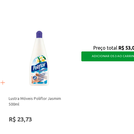
das.
ma higiene bucal completa e um cuidado especial com a sensibilidade dos dent
Preço total
R$ 53,
ADICIONAR OS 3 AO CARRI
Lustra Móveis Poliflor Jasmim
500ml
R$ 23,73