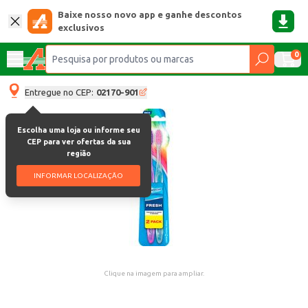
Baixe nosso novo app e ganhe descontos
exclusivos
0
Entregue no CEP:
02170-901
Escolha uma loja ou informe seu
CEP para ver ofertas da sua
região
INFORMAR LOCALIZAÇÃO
Clique na imagem para ampliar.