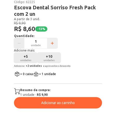
Código:
62225
Escova Dental Sorriso Fresh Pack
com 2 un
A partir de 3 unid.
R$ 9,90
R$ 8,60
-
13
%
Quantidade:
unidade
Adicione mais:
+
5
+
10
unidades
unidades
Adicione
+
2
unidade
s
e aproveite o desconto
= 0 caixa
= 1 unidade
Resumo da compra:
1
unidade
·
R$ 9,90
Adicionar ao carrinho