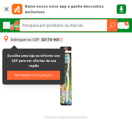
Baixe nosso novo app e ganhe descontos
exclusivos
0
Entregue no CEP:
02170-901
Escolha uma loja ou informe seu
CEP para ver ofertas da sua
região
INFORMAR LOCALIZAÇÃO
Clique na imagem para ampliar.