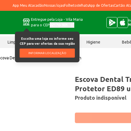
App Meu Atacadão
Nossas lojas
Folhetos
WhatsApp de Ofertas
Cartão At
Entregue pela Loja - Vila Maria
Ba
para o CEP
02170-901
M
Escolha uma loja ou informe seu
Limpeza
Chocolates
Higiene
Beb
CEP para ver ofertas da sua região
INFORMAR LOCALIZAÇÃO
cova Dental Tri Dente Com Protetor ED89 un
Escova Dental T
Protetor ED89 
Produto indisponível