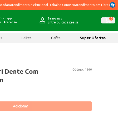
acadão
Atendimento
Institucional
Trabalhe Conosco
Atendimento em Libras
ixe o app
0
Bem-vindo
Entre ou cadastre-se
eu Atacadão
ês
Leites
Cafés
Super Ofertas
Código:
4566
ri Dente Com
un
Adicionar