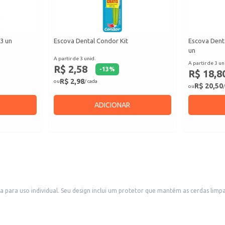
 3 un
Escova Dental Condor Kit
Escova Denta
un
A partir de 3 unid.
A partir de 3 un
R$ 2,58
-
13
%
R$ 18,8
R$ 2,98
ou
/ cada
R$ 20,50
ou
/
ADICIONAR
deal para uso doméstico e também para revenda em
utos de higiene pessoal. A embalagem unitária facilita o manuseio e a organ