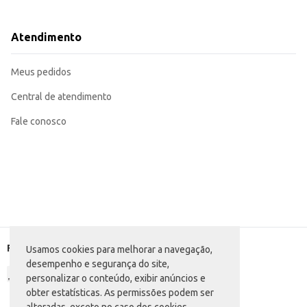
O protetor individual garante a higiene da escova, mesmo em ambientes comp
A Escova Dental Tri Dente com Protetor ED89 oferece praticidade e higiene,
Marca: Tri Dente
Atendimento
Departamento: Higiene e perfumaria
Categoria: Escova dental
EAN: 7899360232892
Meus pedidos
Central de atendimento
Fale conosco
Formas de pagamento
Usamos cookies para melhorar a navegação,
desempenho e segurança do site,
personalizar o conteúdo, exibir anúncios e
obter estatísticas. As permissões podem ser