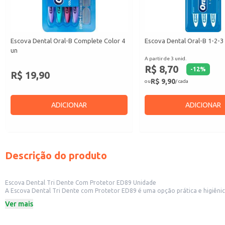
Escova Dental Oral-B Complete Color 4
Escova Dental Oral-B 1-2-3
un
A partir de 3 unid.
R$ 8,70
-
12
%
R$ 19,90
R$ 9,90
ou
/ cada
ADICIONAR
ADICIONAR
Descrição do produto
Escova Dental Tri Dente Com Protetor ED89 Unidade
A Escova Dental Tri Dente com Protetor ED89 é uma opção prática e higiênica para uso individual. Seu design inclui um protetor que mantém as cerdas limpas e protegidas, i
farmácias, mercados e outros estabelecimentos comerciais que oferecem prod
Ver mais
Dicas de Uso:
Ideal para uso diário em casa, contribuindo para uma boa higiene bucal.
Recomendada para revenda em diversos tipos de comércio varejista.