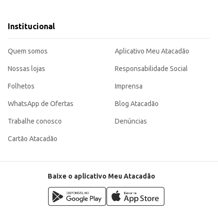
artilhados (como hotéis ou clínicas).
 sendo uma escolha eficiente para uso pessoal ou para quem busca um produto d
Institucional
Quem somos
Aplicativo Meu Atacadão
Nossas lojas
Responsabilidade Social
Folhetos
Imprensa
WhatsApp de Ofertas
Blog Atacadão
Trabalhe conosco
Denúncias
Cartão Atacadão
Baixe o aplicativo Meu Atacadão