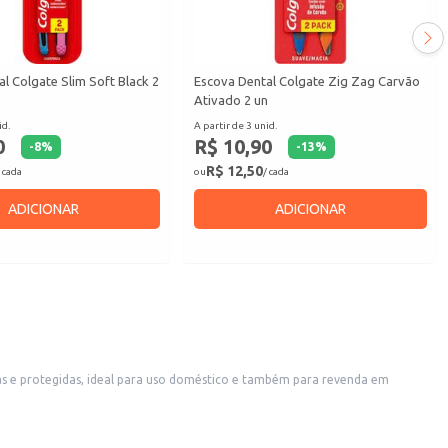
l Colgate Slim Soft Black 2
Escova Dental Colgate Zig Zag Carvão
Ativado 2 un
id.
A partir de 3 unid.
0
R$ 10,90
-
8
%
-
13
%
R$ 12,50
 cada
ou
/ cada
ADICIONAR
ADICIONAR
ização do estoque.