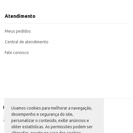
Sirva molhos e caldos com precisão.
Retire alimentos fritos do óleo com facilidade.
Ideal para escorrer massas e legumes cozidos.
Atendimento
Perfeita para uso em diversas receitas, facilitando o preparo de seus pratos.
A Escumadeira Di Solle Versatille proporciona praticidade e eficiência no seu 
Meus pedidos
Central de atendimento
Fale conosco
Formas de pagamento
Usamos cookies para melhorar a navegação,
desempenho e segurança do site,
personalizar o conteúdo, exibir anúncios e
obter estatísticas. As permissões podem ser