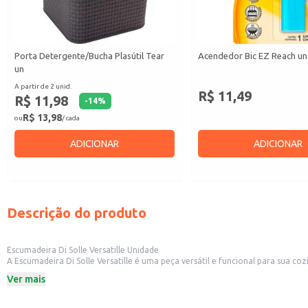
Porta Detergente/Bucha Plasútil Tear
Acendedor Bic EZ Reach un
un
A partir de 2 unid.
R$ 11,49
R$ 11,98
-
14
%
R$ 13,98
ou
/ cada
ADICIONAR
ADICIONAR
Descrição do produto
Escumadeira Di Solle Versatille Unidade
A Escumadeira Di Solle Versatille é uma peça versátil e funcional para sua c
pratos.
Ver mais
Marca: Di Solle
Categoria: Demais acessórios para cozinha
Dicas de Uso: