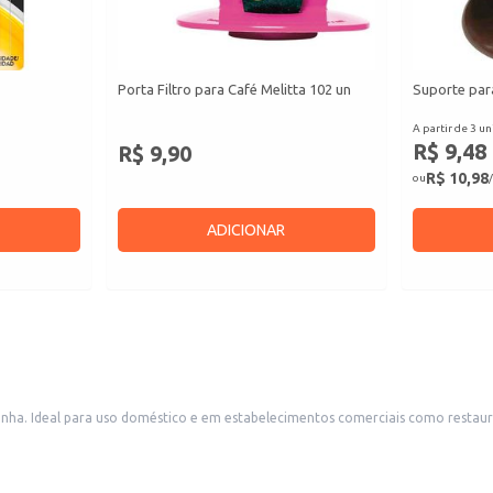
Porta Filtro para Café Melitta 102 un
Suporte para
A partir de 3 un
R$ 9,48
R$ 9,90
R$ 10,98
ou
/
ADICIONAR
ozinha. Ideal para uso doméstico e em estabelecimentos comerciais como restaura