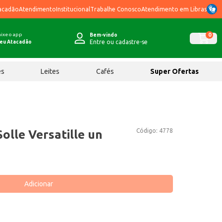
acadão
Atendimento
Institucional
Trabalhe Conosco
Atendimento em Libras
ixe o app
0
Bem-vindo
Entre ou cadastre-se
eu Atacadão
ês
Leites
Cafés
Super Ofertas
Código:
4778
olle Versatille un
Adicionar