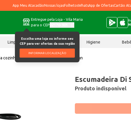
App Meu Atacadão
Nossas lojas
Folhetos
WhatsApp de Ofertas
Cartão At
Entregue pela Loja - Vila Maria
Ba
para o CEP
02170-901
M
Escolha uma loja ou informe seu
Limpeza
Chocolates
Higiene
Beb
CEP para ver ofertas da sua região
INFORMAR LOCALIZAÇÃO
ra cozinha
Escumadeira Di Solle Versatille un
Escumadeira Di S
Produto indisponível