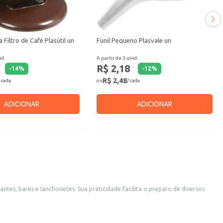
 Filtro de Café Plasútil un
Funil Pequeno Plasvale un
id.
A partir de 3 unid.
R$ 2,18
-
14
%
-
12
%
R$ 2,48
 cada
ou
/ cada
ADICIONAR
ADICIONAR
ntes, bares e lanchonetes. Sua praticidade facilita o preparo de diversos