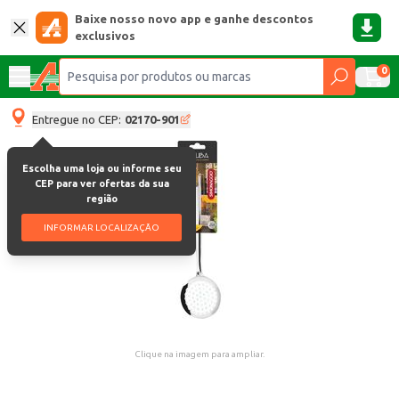
Baixe nosso novo app e ganhe descontos
exclusivos
0
Entregue no CEP:
02170-901
Escolha uma loja ou informe seu
CEP para ver ofertas da sua
região
INFORMAR LOCALIZAÇÃO
Clique na imagem para ampliar.