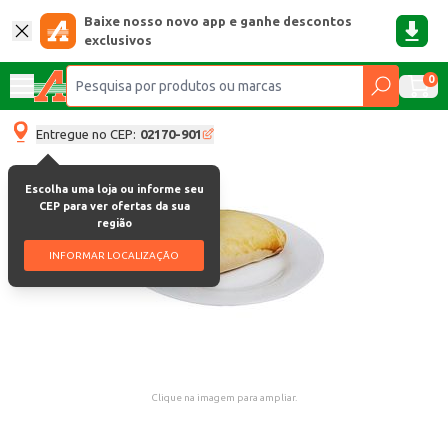
Baixe nosso novo app e ganhe descontos
exclusivos
0
Entregue no CEP:
02170-901
Escolha uma loja ou informe seu
CEP para ver ofertas da sua
região
INFORMAR LOCALIZAÇÃO
Clique na imagem para ampliar.