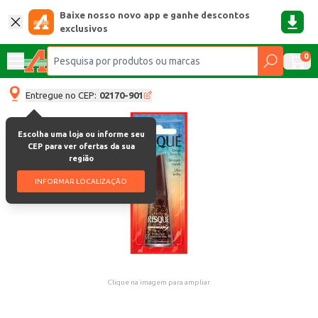
Baixe nosso novo app e ganhe descontos
exclusivos
0
Entregue no CEP:
02170-901
Escolha uma loja ou informe seu
CEP para ver ofertas da sua
região
INFORMAR LOCALIZAÇÃO
Clique na imagem para ampliar.