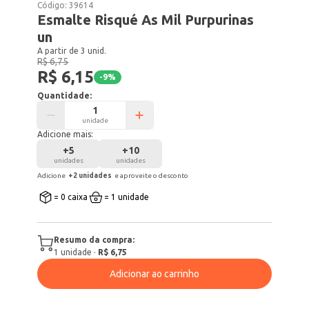
Código:
39614
Esmalte Risqué As Mil Purpurinas
un
A partir de 3 unid.
R$ 6,75
R$ 6,15
-
9
%
Quantidade:
unidade
Adicione mais:
+
5
+
10
unidades
unidades
Adicione
+
2
unidade
s
e aproveite o desconto
= 0 caixa
= 1 unidade
Resumo da compra:
1
unidade
·
R$ 6,75
Adicionar ao carrinho