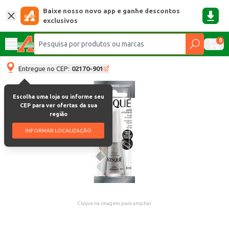
Baixe nosso novo app e ganhe descontos
exclusivos
0
Entregue no CEP:
02170-901
Escolha uma loja ou informe seu
CEP para ver ofertas da sua
região
INFORMAR LOCALIZAÇÃO
Clique na imagem para ampliar.