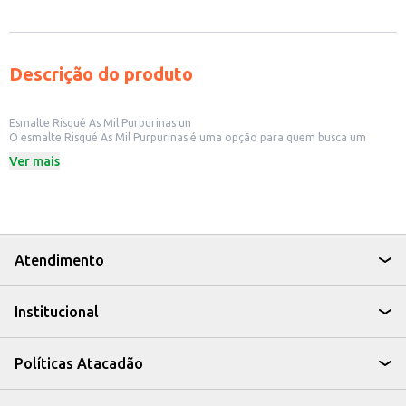
Descrição do produto
Esmalte Risqué As Mil Purpurinas un
O esmalte Risqué As Mil Purpurinas é uma opção para quem busca um
toque de brilho e glamour nas unhas. Ideal para uso pessoal ou para
Ver mais
revenda em estabelecimentos como salões de beleza e lojas de cosméticos.
Dicas de Uso:
Aplique sobre uma base para unhas para melhor fixação e proteção.
Use duas camadas do esmalte para uma cobertura mais intensa.
Finalize com um top coat para aumentar a durabilidade e o brilho.
Perfeito para criar diferentes estilos, desde um visual discreto com uma
camada sutil de brilho até um efeito mais ousado com várias camadas.
Atendimento
Com o Esmalte Risqué As Mil Purpurinas, você pode adicionar um toque
especial às suas unhas, seja para uso próprio ou para oferecer às suas
clientes um produto que valoriza a beleza e a praticidade.
Institucional
Políticas Atacadão