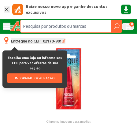
Baixe nosso novo app e ganhe descontos
exclusivos
0
Entregue no CEP:
02170-901
Escolha uma loja ou informe seu
CEP para ver ofertas da sua
região
INFORMAR LOCALIZAÇÃO
Clique na imagem para ampliar.