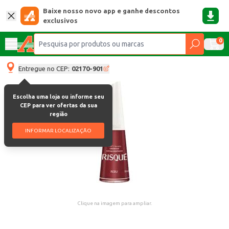
Baixe nosso novo app e ganhe descontos
exclusivos
0
Entregue no CEP:
02170-901
Escolha uma loja ou informe seu
CEP para ver ofertas da sua
região
INFORMAR LOCALIZAÇÃO
Clique na imagem para ampliar.