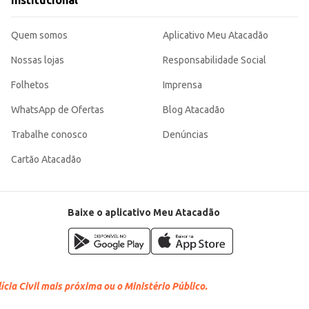
Institucional
ntos.
iros.
tando-se a diferentes estilos e necessidades. Sua boa relação custo-benefício
Quem somos
Aplicativo Meu Atacadão
Nossas lojas
Responsabilidade Social
Folhetos
Imprensa
WhatsApp de Ofertas
Blog Atacadão
Trabalhe conosco
Denúncias
Cartão Atacadão
Baixe o aplicativo Meu Atacadão
cia Civil mais próxima ou o Ministério Público.