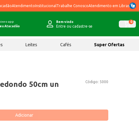
acadão
Atendimento
Institucional
Trabalhe Conosco
Atendimento em Libras
ixe o app
0
Bem-vindo
Entre ou cadastre-se
eu Atacadão
ês
Leites
Cafés
Super Ofertas
Código:
5000
Redondo 50cm un
Adicionar