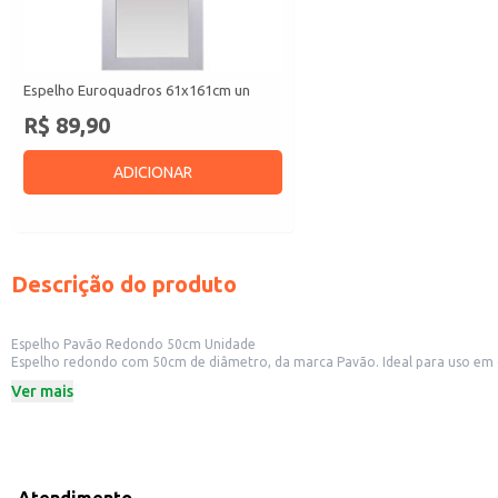
Espelho Euroquadros 61x161cm un
R$ 89,90
ADICIONAR
Descrição do produto
Espelho Pavão Redondo 50cm Unidade
Espelho redondo com 50cm de diâmetro, da marca Pavão. Ideal para uso em div
elegância.
Ver mais
Diâmetro: 50cm
Formato: Redondo
Marca: Pavão
Dicas de Uso:
Para uso em provadores de lojas de roupas, permitindo que os clientes visua
Em salões de beleza, para auxiliar no processo de maquiagem e penteado.