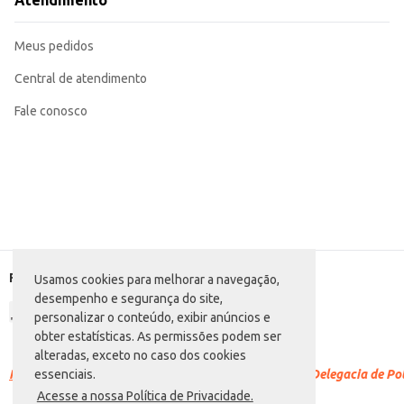
Atendimento
Em consultórios, para proporcionar melhor visualização durante os atendime
Em residências, como item decorativo e funcional em quartos, salas ou banhe
O Espelho Pavão Redondo 50cm oferece praticidade e um design versátil, adap
Meus pedidos
Central de atendimento
Fale conosco
Formas de pagamento
Usamos cookies para melhorar a navegação,
desempenho e segurança do site,
personalizar o conteúdo, exibir anúncios e
obter estatísticas. As permissões podem ser
alteradas, exceto no caso dos cookies
Racismo é crime.
Denuncie. Disque 100 ou procure a Delegacia de Polí
essenciais.
Acesse a nossa Política de Privacidade.