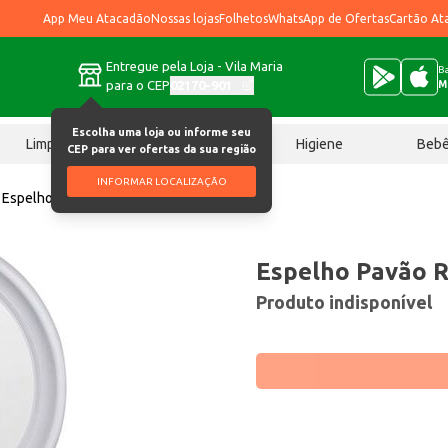
App Meu Atacadão
Nossas lojas
Folhetos
WhatsApp de Ofertas
Cartão At
Entregue pela Loja - Vila Maria
Ba
para o CEP
02170-901
M
Escolha uma loja ou informe seu
Limpeza
Chocolates
Higiene
Beb
CEP para ver ofertas da sua região
INFORMAR LOCALIZAÇÃO
Espelho
Espelho Pavão Redondo 50cm un
Espelho Pavão 
Produto indisponível